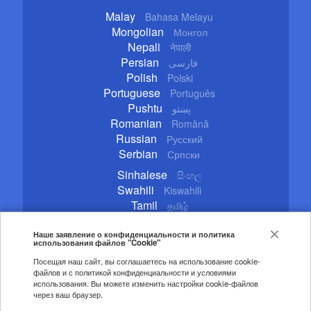
Malay
Bahasa Melayu
Mongolian
Монгол
Nepali
नेपाली
Persian
فارسی
Polish
Polski
Portuguese
Português
Pushtu
پښتو
Romanian
Română
Russian
Русский
Serbian
Српски
Sinhalese
සිංහල
Swahili
Kiswahili
Tamil
தமிழ்
Thai
ไทย
Turkish
Наше заявление о конфиденциальности и политика
Türkçe
использования файлов "Cookie"
Ukrainian
Українська
Посещая наш сайт, вы соглашаетесь на использование cookie-
Urdu
اردو
файлов и с политикой конфиденциальности и условиями
Vietnamese
Tiếng Việt
использования. Вы можете изменить настройки cookie-файлов
через ваш браузер.
Copyright © 2020 CGTN. Beijing ICP prepared NO.16065310-3