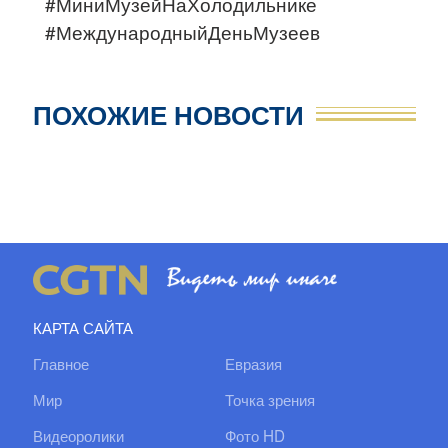
#МиниМузейНаХолодильнике
#МеждународныйДеньМузеев
ПОХОЖИЕ НОВОСТИ
КАРТА САЙТА
Главное
Евразия
Мир
Точка зрения
Видеоролики
Фото HD