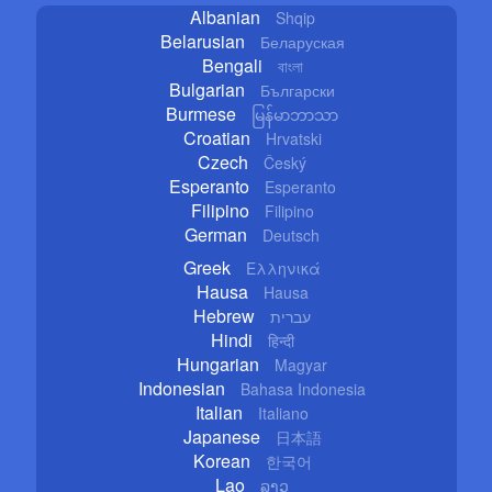
Albanian
Shqip
Belarusian
Беларуская
Bengali
বাংলা
Bulgarian
Български
Burmese
မြန်မာဘာသာ
Croatian
Hrvatski
Czech
Český
Esperanto
Esperanto
Filipino
Filipino
German
Deutsch
Greek
Ελληνικά
Hausa
Hausa
Hebrew
עברית
Hindi
हिन्दी
Hungarian
Magyar
Indonesian
Bahasa Indonesia
Italian
Italiano
Japanese
日本語
Korean
한국어
Lao
ລາວ