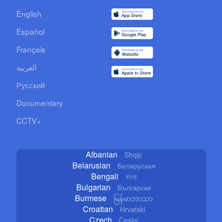
English
Español
Français
العربية
Русский
Documentary
CCTV+
Albanian
Shqip
Belarusian
Беларуская
Bengali
বাংলা
Bulgarian
Български
Burmese
မြန်မာဘာသာ
Croatian
Hrvatski
Czech
Český