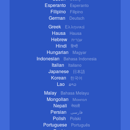
Esperanto
Esperanto
Filipino
Filipino
German
Deutsch
Greek
Ελληνικά
Hausa
Hausa
Hebrew
עברית
Hindi
हिन्दी
Hungarian
Magyar
Indonesian
Bahasa Indonesia
Italian
Italiano
Japanese
日本語
Korean
한국어
Lao
ລາວ
Malay
Bahasa Melayu
Mongolian
Монгол
Nepali
नेपाली
Persian
فارسی
Polish
Polski
Portuguese
Português