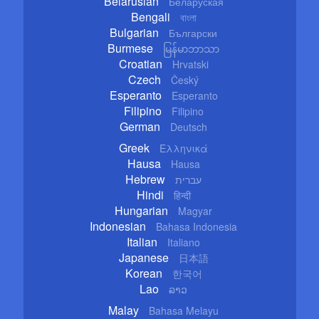
Belarusian
Беларуская
Bengali
বাংলা
Bulgarian
Български
Burmese
မြန်မာဘာသာ
Croatian
Hrvatski
Czech
Český
Esperanto
Esperanto
Filipino
Filipino
German
Deutsch
Greek
Ελληνικά
Hausa
Hausa
Hebrew
עברית
Hindi
हिन्दी
Hungarian
Magyar
Indonesian
Bahasa Indonesia
Italian
Italiano
Japanese
日本語
Korean
한국어
Lao
ລາວ
Malay
Bahasa Melayu