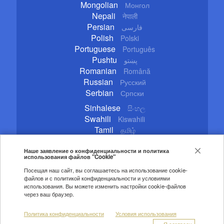
Mongolian
Монгол
Nepali
नेपाली
Persian
فارسی
Polish
Polski
Portuguese
Português
Pushtu
پښتو
Romanian
Română
Russian
Русский
Serbian
Српски
Sinhalese
සිංහල
Swahili
Kiswahili
Tamil
தமிழ்
Thai
ไทย
Turkish
Наше заявление о конфиденциальности и политика
Türkçe
использования файлов "Cookie"
Ukrainian
Українська
Посещая наш сайт, вы соглашаетесь на использование cookie-
Urdu
اردو
файлов и с политикой конфиденциальности и условиями
Vietnamese
Tiếng Việt
использования. Вы можете изменить настройки cookie-файлов
через ваш браузер.
Copyright © 2020 CGTN. Beijing ICP prepared NO.16065310-3
Политика конфиденциальности
Условия использования
Правила цитирования
Авторские права
Я согласен