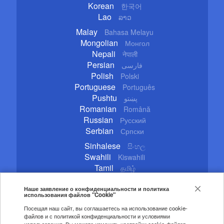
Korean
한국어
Lao
ລາວ
Malay
Bahasa Melayu
Mongolian
Монгол
Nepali
नेपाली
Persian
فارسی
Polish
Polski
Portuguese
Português
Pushtu
پښتو
Romanian
Română
Russian
Русский
Serbian
Српски
Sinhalese
සිංහල
Swahili
Kiswahili
Tamil
தமிழ்
Thai
ไทย
Turkish
Наше заявление о конфиденциальности и политика
Türkçe
использования файлов "Cookie"
Ukrainian
Українська
Посещая наш сайт, вы соглашаетесь на использование cookie-
Urdu
اردو
файлов и с политикой конфиденциальности и условиями
Vietnamese
Tiếng Việt
использования. Вы можете изменить настройки cookie-файлов