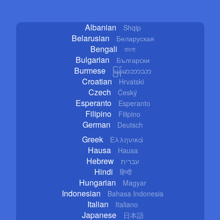
Albanian
Shqip
Belarusian
Беларуская
Bengali
বাংলা
Bulgarian
Български
Burmese
မြန်မာဘာသာ
Croatian
Hrvatski
Czech
Český
Esperanto
Esperanto
Filipino
Filipino
German
Deutsch
Greek
Ελληνικά
Hausa
Hausa
Hebrew
עברית
Hindi
हिन्दी
Hungarian
Magyar
Indonesian
Bahasa Indonesia
Italian
Italiano
Japanese
日本語