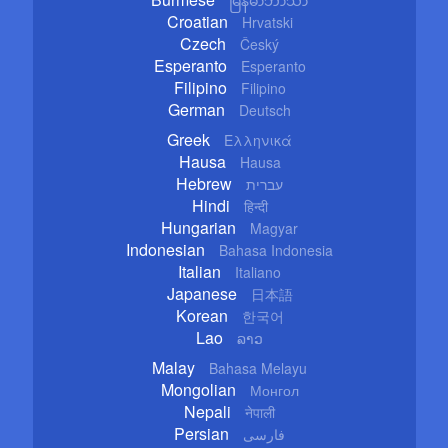
Croatian
Hrvatski
Czech
Český
Esperanto
Esperanto
Filipino
Filipino
German
Deutsch
Greek
Ελληνικά
Hausa
Hausa
Hebrew
עברית
Hindi
हिन्दी
Hungarian
Magyar
Indonesian
Bahasa Indonesia
Italian
Italiano
Japanese
日本語
Korean
한국어
Lao
ລາວ
Malay
Bahasa Melayu
Mongolian
Монгол
Nepali
नेपाली
Persian
فارسی