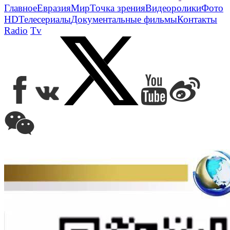
Главное
Евразия
Мир
Точка зрения
Видеоролики
Фото
HD
Телесериалы
Документальные фильмы
Контакты
Radio
Tv