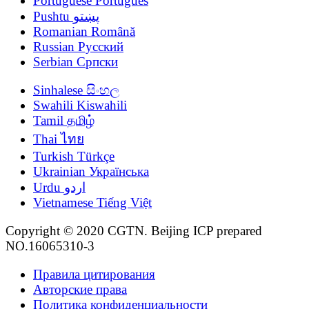
Portuguese
Português
Pushtu
پښتو
Romanian
Română
Russian
Русский
Serbian
Српски
Sinhalese
සිංහල
Swahili
Kiswahili
Tamil
தமிழ்
Thai
ไทย
Turkish
Türkçe
Ukrainian
Українська
Urdu
اردو
Vietnamese
Tiếng Việt
Copyright © 2020 CGTN. Beijing ICP prepared
NO.16065310-3
Правила цитирования
Авторские права
Политика конфиденциальности