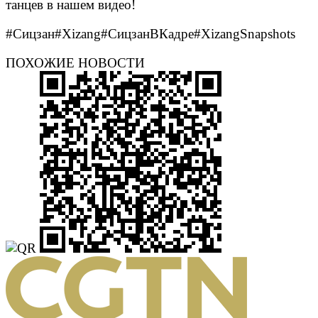
танцев в нашем видео!
#Сицзан#Xizang#СицзанВКадре#XizangSnapshots
ПОХОЖИЕ НОВОСТИ