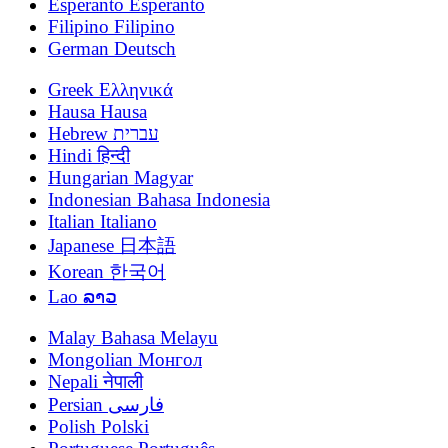
Esperanto
Esperanto
Filipino
Filipino
German
Deutsch
Greek
Ελληνικά
Hausa
Hausa
Hebrew
עברית
Hindi
हिन्दी
Hungarian
Magyar
Indonesian
Bahasa Indonesia
Italian
Italiano
Japanese
日本語
Korean
한국어
Lao
ລາວ
Malay
Bahasa Melayu
Mongolian
Монгол
Nepali
नेपाली
Persian
فارسی
Polish
Polski