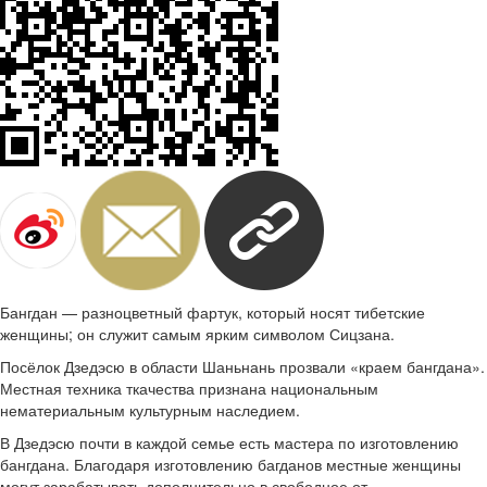
Бангдан — разноцветный фартук, который носят тибетские
женщины; он служит самым ярким символом Сицзана.
Посёлок Дзедэсю в области Шаньнань прозвали «краем бангдана».
Местная техника ткачества признана национальным
нематериальным культурным наследием.
В Дзедэсю почти в каждой семье есть мастера по изготовлению
бангдана. Благодаря изготовлению багданов местные женщины
могут зарабатывать дополнительно в свободное от