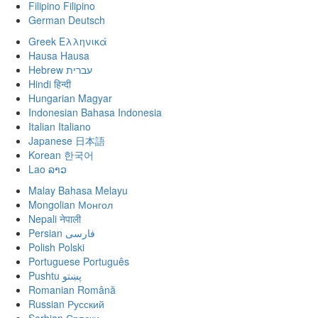
Filipino
Filipino
German
Deutsch
Greek
Ελληνικά
Hausa
Hausa
Hebrew
עברית
Hindi
हिन्दी
Hungarian
Magyar
Indonesian
Bahasa Indonesia
Italian
Italiano
Japanese
日本語
Korean
한국어
Lao
ລາວ
Malay
Bahasa Melayu
Mongolian
Монгол
Nepali
नेपाली
Persian
فارسی
Polish
Polski
Portuguese
Português
Pushtu
پښتو
Romanian
Română
Russian
Русский