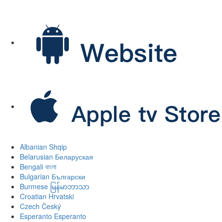
Albanian
Shqip
Belarusian
Беларуская
Bengali
বাংলা
Bulgarian
Български
Burmese
မြန်မာဘာသာ
Croatian
Hrvatski
Czech
Český
Esperanto
Esperanto