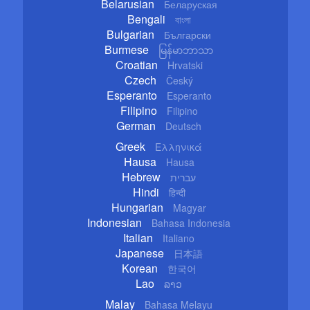
Belarusian
Беларуская
Bengali
বাংলা
Bulgarian
Български
Burmese
မြန်မာဘာသာ
Croatian
Hrvatski
Czech
Český
Esperanto
Esperanto
Filipino
Filipino
German
Deutsch
Greek
Ελληνικά
Hausa
Hausa
Hebrew
עברית
Hindi
हिन्दी
Hungarian
Magyar
Indonesian
Bahasa Indonesia
Italian
Italiano
Japanese
日本語
Korean
한국어
Lao
ລາວ
Malay
Bahasa Melayu