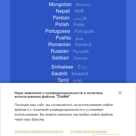
Mongolian
Монгол
Nepali
नेपाली
Persian
فارسی
Polish
Polski
Portuguese
Português
Pushtu
پښتو
Romanian
Română
Russian
Русский
Serbian
Српски
Sinhalese
සිංහල
Swahili
Kiswahili
Tamil
தமிழ்
Thai
ไทย
Turkish
Наше заявление о конфиденциальности и политика
Türkçe
использования файлов "Cookie"
Ukrainian
Українська
Посещая наш сайт, вы соглашаетесь на использование cookie-
Urdu
اردو
файлов и с политикой конфиденциальности и условиями
Vietnamese
Tiếng Việt
использования. Вы можете изменить настройки cookie-файлов
через ваш браузер.
Copyright © 2020 CGTN. Beijing ICP prepared NO.16065310-3
Политика конфиденциальности
Условия использования
Правила цитирования
Авторские права