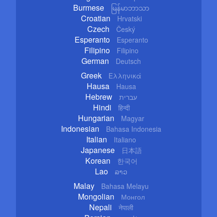
Burmese
မြန်မာဘာသာ
Croatian
Hrvatski
Czech
Český
Esperanto
Esperanto
Filipino
Filipino
German
Deutsch
Greek
Ελληνικά
Hausa
Hausa
Hebrew
עברית
Hindi
हिन्दी
Hungarian
Magyar
Indonesian
Bahasa Indonesia
Italian
Italiano
Japanese
日本語
Korean
한국어
Lao
ລາວ
Malay
Bahasa Melayu
Mongolian
Монгол
Nepali
नेपाली