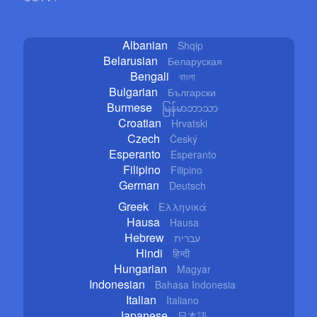
Albanian
Shqip
Belarusian
Беларуская
Bengali
বাংলা
Bulgarian
Български
Burmese
မြန်မာဘာသာ
Croatian
Hrvatski
Czech
Český
Esperanto
Esperanto
Filipino
Filipino
German
Deutsch
Greek
Ελληνικά
Hausa
Hausa
Hebrew
עברית
Hindi
हिन्दी
Hungarian
Magyar
Indonesian
Bahasa Indonesia
Italian
Italiano
Japanese
日本語