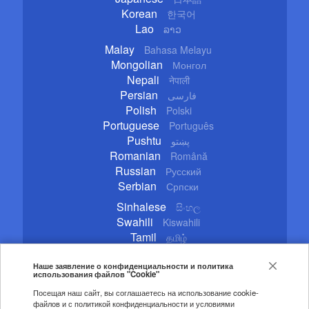
Korean
한국어
Lao
ລາວ
Malay
Bahasa Melayu
Mongolian
Монгол
Nepali
नेपाली
Persian
فارسی
Polish
Polski
Portuguese
Português
Pushtu
پښتو
Romanian
Română
Russian
Русский
Serbian
Српски
Sinhalese
සිංහල
Swahili
Kiswahili
Tamil
தமிழ்
Thai
ไทย
Turkish
Наше заявление о конфиденциальности и политика
Türkçe
использования файлов "Cookie"
Ukrainian
Українська
Посещая наш сайт, вы соглашаетесь на использование cookie-
Urdu
اردو
файлов и с политикой конфиденциальности и условиями