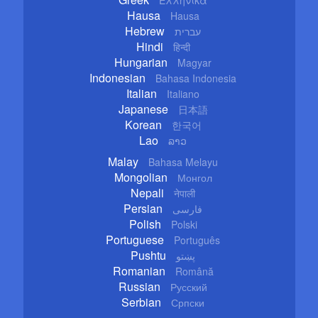
Hausa
Hausa
Hebrew
עברית
Hindi
हिन्दी
Hungarian
Magyar
Indonesian
Bahasa Indonesia
Italian
Italiano
Japanese
日本語
Korean
한국어
Lao
ລາວ
Malay
Bahasa Melayu
Mongolian
Монгол
Nepali
नेपाली
Persian
فارسی
Polish
Polski
Portuguese
Português
Pushtu
پښتو
Romanian
Română
Russian
Русский
Serbian
Српски