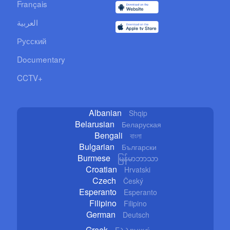
Français
العربية
Русский
Documentary
CCTV+
Albanian
Shqip
Belarusian
Беларуская
Bengali
বাংলা
Bulgarian
Български
Burmese
မြန်မာဘာသာ
Croatian
Hrvatski
Czech
Český
Esperanto
Esperanto
Filipino
Filipino
German
Deutsch
Greek
Ελληνικά