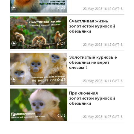
51:56
23 May, 2023 16:15 GMT+8
Счастливая жизнь
золотистой курносой
обезьянки
01:31
23 May, 2023 16:12 GMT+8
Золотистые курносые
обезьяны не верят
слезам！
01:39
23 May, 2023 16:11 GMT+8
Приключения
золотистой курносой
обезьянки
01:16
23 May, 2023 16:07 GMT+8