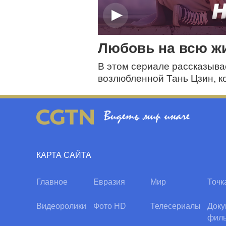
Любовь на всю ж
В этом сериале рассказыва
возлюбленной Тань Цзин, к
судьбы и в итоге находят св
КАРТА САЙТА
Главное
Евразия
Мир
Точк
Видеоролики
Фото HD
Телесериалы
Доку
фил