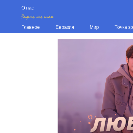
О нас
Главное
Евразия
Мир
Точка з