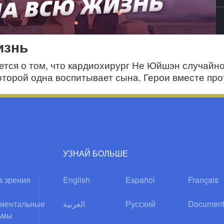
изнь
ется о том, что кардиохирург Не Юйшэн случайн
оторой одна воспитывает сына. Герои вместе пр
ое счастье.
УЗНАЙ БОЛЬШЕ
а зрения
English
Español
Français
ментальные
العربية
Русский
Document
ьмы