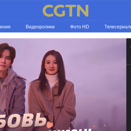
рения
Видеоролики
Фото HD
Телесериал