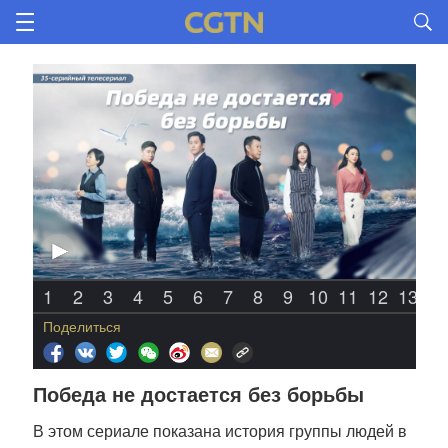
1
2
3
4
5
6
7
8
9
10
11
12
13
1
Поделиться
Победа не достается без борьбы
В этом сериале показана история группы людей в