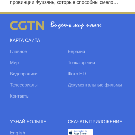
провинции Фуцзянь, которые способны смело
мыслить и настойчиво трудиться в эпоху реформ и
открытости. Они никогда не отказываются от своих
начинаний, с какими бы трудностями они ни
столкнулись.
КАРТА САЙТА
Главное
Евразия
Мир
Точка зрения
Видеоролики
Фото HD
Телесериалы
Документальные фильмы
Контакты
УЗНАЙ БОЛЬШЕ
СКАЧАТЬ ПРИЛОЖЕНИЕ
English