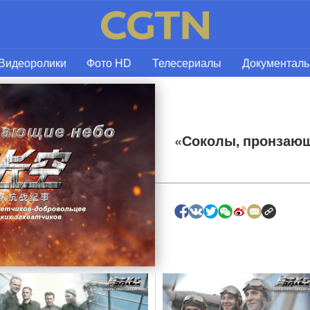
Видеоролики
Фото HD
Телесериалы
Документал
«Соколы, пронзающ