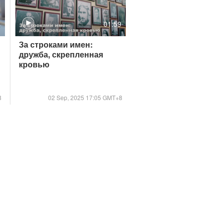
4
01:59
За строками имен:
дружба, скрепленная
кровью
8
02 Sep, 2025 17:05 GMT+8