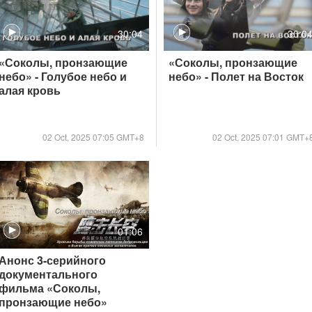
30:04
30:0
«Соколы, пронзающие
«Соколы, пронзающие
небо» - Голубое небо и
небо» - Полет на Восток
алая кровь
02 Oct, 2025 07:05 GMT+8
02 Oct, 2025 07:01 GMT+
01:06
Анонс 3-серийного
документального
фильма «Соколы,
пронзающие небо»