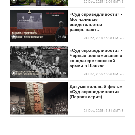
45:04
25 Dec, 2025 12:04 GMT+8
«Суд справедливости» -
Молчаливые
свидетельства
раскрывают
историческую истину
04:58
24 Dec, 2025 15:28 GMT+8
«Суд справедливости» -
Черные воспоминания о
концлагере японской
армии в Шанхае
04:15
24 Dec, 2025 15:26 GMT+8
Документальный фильм
«Суд справедливости»
(Первая серия)
45:04
24 Dec, 2025 13:31 GMT+8