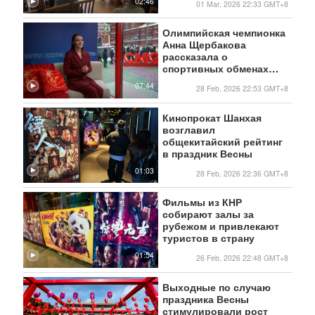
02:46
01 Mar, 2026 22:33 GMT+8
Олимпийская чемпионка
Анна Щербакова
рассказала о
спортивных обменах
между РФ и КНР
07:44
28 Feb, 2026 22:53 GMT+8
Кинопрокат Шанхая
возглавил
общекитайский рейтинг
в праздник Весны
01:03
28 Feb, 2026 22:36 GMT+8
Фильмы из КНР
собирают залы за
рубежом и привлекают
туристов в страну
01:54
26 Feb, 2026 22:48 GMT+8
Выходные по случаю
праздника Весны
стимулировали рост