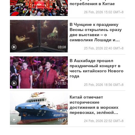
потребления в Китае
26 Feb, 2026 15:02 GMT+8
В Чунцине к празднику
Весны открылись сразу
две выставки – о
символике Лошади и
бронзовом наследии
03:08
25 Feb, 2026 22:40 GMT+8
северных степей
В Ашхабаде прошел
праздничный концерт в
честь китайского Нового
года
01:52
25 Feb, 2026 18:56 GMT+8
Китай отмечает
исторические
достижения в морских
перевозках, зелёной
энергетике и
01:17
24 Feb, 2026 22:52 GMT+8
астрономии