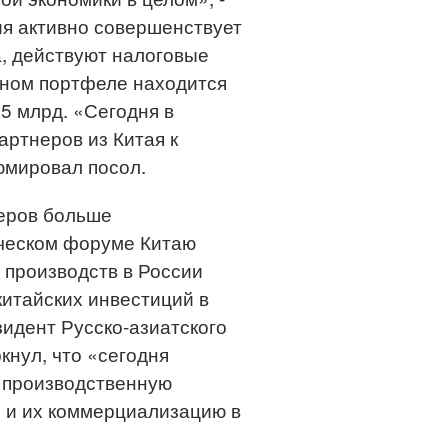
ия активно совершенствует
, действуют налоговые
нном портфеле находится
5 млрд. «Сегодня в
ртнеров из Китая к
зюмировал посол.
неров больше
ическом форуме Китаю
 производств в России
китайских инвестиций в
зидент Русско-азиатского
нул, что «сегодня
а производственную
и и их коммерциализацию в