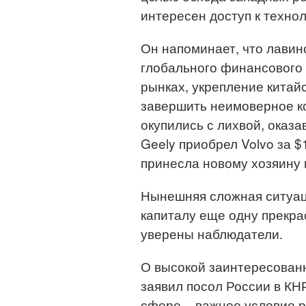
интересен доступ к технол
Он напоминает, что лавин
глобального финансового 
рынках, укрепление китай
завершить неимоверное ко
окупились с лихвой, оказ
Geely приобрел Volvo за $1
принесла новому хозяину 
Нынешняя сложная ситуаци
капиталу еще одну прекра
уверены наблюдатели.
О высокой заинтересованн
заявил посол России в КН
сфере – важное условие ра