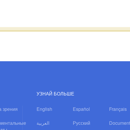
УЗНАЙ БОЛЬШЕ
а зрения
English
Español
Français
ментальные
العربية
Русский
Document
ьмы