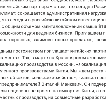
ив китайским партнерам о том, что сегодня Росс
климат: сокращается административная нагрузка
 что сегодня в российско-китайском инвестицио
в с общим объёмом капиталовложений свыше $16
озможности для ведения бизнеса. Приглашаем па
 долгосрочных, взаимовыгодных проектах», - ре
идным постоянством приглашает китайских парт
на местах. Так, в марте на Красноярском эконом
ализацию производства в России. «Локализация
еленного производствами Китая. Мы ждем роста 
ых объектов, сельское хозяйство», - заявил пре
предпринимателей Виталий Манкевич. Он подчерк
ли нацелены не просто на импорт из Китая, а н
местных производств, на совместные разработк