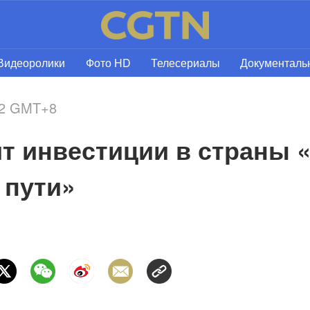
Видеоролики
Фото HD
Телесериалы
Документал
02 GMT+8
т инвестиции в страны «
 пути»