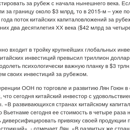
тировать за рубеж с начала нынешнего века. Есл
 за границу около $3 млрд, то в 2015-м – уже п
года поток китайских капиталовложений за рубе
них два десятилетия ХХ века ($42 млрд за четыр
нно входит в тройку крупнейших глобальных инве
итайских инвестиций превысил триллион долларо
одолеть психологически важную планку в $3 трлн
ъем своих инвестиций за рубежом.
енции ООН по торговле и развитию Лян Гоюн в 
 что сегодня китайский инвестор с удовольствием
. «В развивающихся странах китайскому капита
 Вьетнаме сегодня ее стоимость в четыре раза н
ть диверсифицировать привязку своей продукции 
стрикций», - отмечает Лян. «В развитых же стран