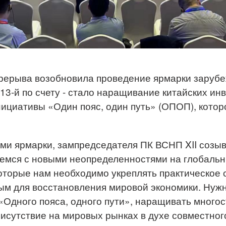
ерерыва возобновила проведение ярмарки заруб
3-й по счету - стало наращивание китайских инв
ициативы «Один пояс, один путь» (ОПОП), котор
ми ярмарки, зампредседателя ПК ВСНП XII созы
аемся с новыми неопределенностями на глобаль
которые нам необходимо укреплять практическое 
ым для восстановления мировой экономики. Нужн
 «Одного пояса, одного пути», наращивать мно
исутствие на мировых рынках в духе совместног