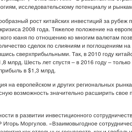
огиям, исследовательскому потенциалу и рынкам»
ообразный рост китайских инвестиций за рубеж 
кризиса 2008 года. Тяжелое положение на европ
ского юаня по отношению ко многим валютам поз
личество сделок по слияниям и поглощениям на 
авшись сверхприбыльными. Так, в 2010 году кита
,8 млрд. Шесть лет спустя – в 2016 году – только
прибыль в $1,3 млрд.
я на европейском и других региональных рынка
сную возможность значительно расширить свое п
ости в развитии инвестиционного сотрудничеств
Р Игорь Моргулов. «Взаимовыгодное сотрудниче
звития как отдельных государств, как и глобальн