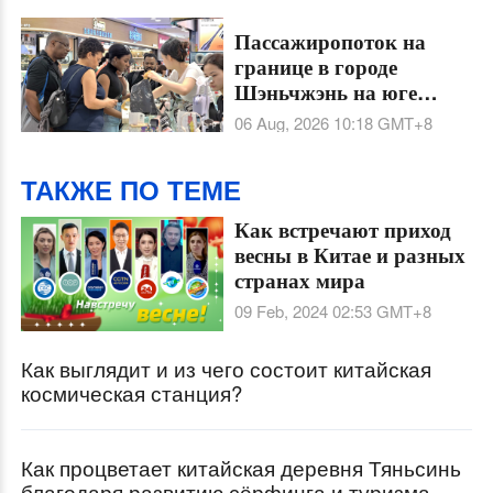
Шанхай в точку
притяжения для
Пассажиропоток на
шопинга
границе в городе
Шэньчжэнь на юге
Китая этим летом
06 Aug, 2026 10:18
GMT+8
ставит рекорды
ТАКЖЕ ПО ТЕМЕ
Как встречают приход
весны в Китае и разных
странах мира
09 Feb, 2024 02:53
GMT+8
Как выглядит и из чего состоит китайская
космическая станция?
Как процветает китайская деревня Тяньсинь
благодаря развитию сёрфинга и туризма