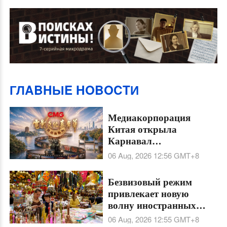
ГЛABHЫE HOBOCTИ
Медиакорпорация
Китая открыла
Карнавал
кинокультуры
06 Aug, 2026 12:56
GMT+8
Безвизовый режим
привлекает новую
волну иностранных
туристов, превращая
06 Aug, 2026 12:55
GMT+8