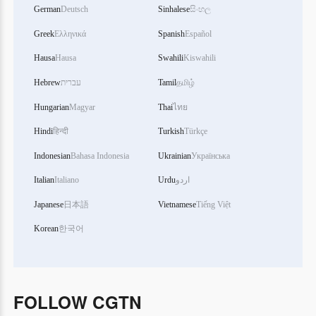
German
Deutsch
Sinhalese
සිංහල
Greek
Ελληνικά
Spanish
Español
Hausa
Hausa
Swahili
Kiswahili
Hebrew
עברית
Tamil
தமிழ்
Hungarian
Magyar
Thai
ไทย
Hindi
हिन्दी
Turkish
Türkçe
Indonesian
Bahasa Indonesia
Ukrainian
Українська
Italian
Italiano
Urdu
اردو
Japanese
日本語
Vietnamese
Tiếng Việt
Korean
한국어
FOLLOW CGTN