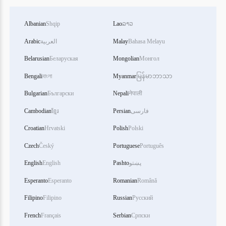
Albanian
Shqip
Lao
ລາວ
Arabic
العربية
Malay
Bahasa Melayu
Belarusian
Беларуская
Mongolian
Монгол
Bengali
বাংলা
Myanmar
မြန်မာဘာသာ
Bulgarian
Български
Nepali
नेपाली
Cambodian
ខ្មែរ
Persian
فارسی
Croatian
Hrvatski
Polish
Polski
Czech
Český
Portuguese
Português
English
English
Pashto
پښتو
Esperanto
Esperanto
Romanian
Română
Filipino
Filipino
Russian
Русский
French
Français
Serbian
Српски