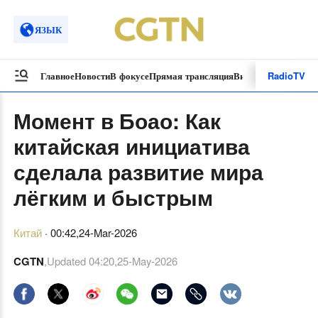
ЯЗЫК
Radio
TV
Главное
Новости
В фокусе
Прямая трансляция
Видеоролики
Спецп
Момент в Боао: Как
китайская инициатива
сделала развитие мира
лёгким и быстрым
Китай
·
00:42,24-Mar-2026
CGTN
,Updated
04:20,25-May-2026