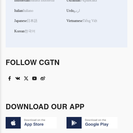
Indonesian
Bahasa Indonesia
Ukrainian
Українська
Italian
Italiano
Urdu
اردو
Japanese
日本語
Vietnamese
Tiếng Việt
Korean
한국어
FOLLOW CGTN
DOWNLOAD OUR APP