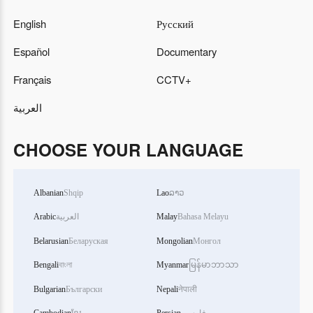
English
Русский
Español
Documentary
Français
CCTV+
العربية
CHOOSE YOUR LANGUAGE
Albanian
Shqip
Lao
ລາວ
Arabic
العربية
Malay
Bahasa Melayu
Belarusian
Беларуская
Mongolian
Монгол
Bengali
বাংলা
Myanmar
မြန်မာဘာသာ
Bulgarian
Български
Nepali
नेपाली