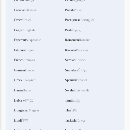
Cambodian
ខ្មែរ
Persian
فارسی
Croatian
Hrvatski
Polish
Polski
Czech
Český
Portuguese
Português
English
English
Pashto
پښتو
Esperanto
Esperanto
Romanian
Română
Filipino
Filipino
Russian
Русский
French
Français
Serbian
Српски
German
Deutsch
Sinhalese
සිංහල
Greek
Ελληνικά
Spanish
Español
Hausa
Hausa
Swahili
Kiswahili
Hebrew
עברית
Tamil
தமிழ்
Hungarian
Magyar
Thai
ไทย
Hindi
हिन्दी
Turkish
Türkçe