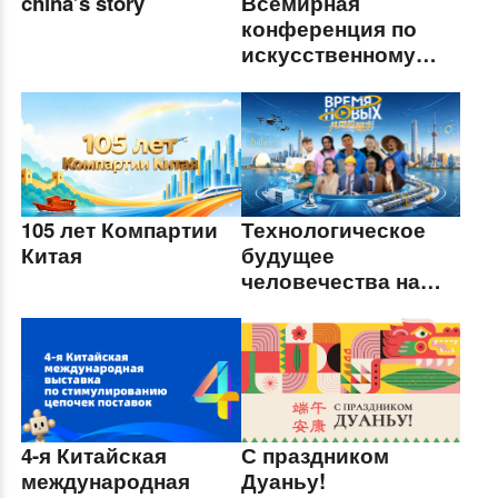
china’s story
Всемирная
конференция по
искусственному
интеллекту 2026
года и Конференция
высокого уровня по
глобальному
управлению
искусственным
105 лет Компартии
Технологическое
интеллектом
Китая
будущее
человечества на
примере Китая в
спецпроекте "Время
новых"
4-я Китайская
С праздником
международная
Дуаньу!