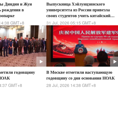
ы Диндин и Жуи
Выпускница Хэйлунцзянского
ь рождения в
университета из России привезла
оопарке
своих студентов учить китайский
язык
14:38
GMT+8
31 Jul, 2026 05:15
GMT+8
метили годовщину
В Москве отметили наступающую
 НОАК
годовщину со дня основания НОАК
4:37
GMT+8
28 Jul, 2026 14:38
GMT+8