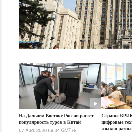
Страны БРИК
На Дальнем Востоке России растет
цифровые тех
популярность туров в Китай
языков разны
07 Aug, 2026 09:04
GMT+8