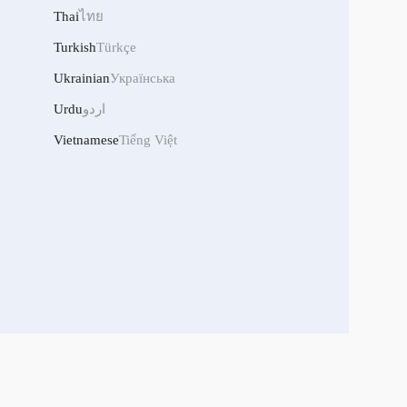
Thai
ไทย
Turkish
Türkçe
Ukrainian
Українська
Urdu
اردو
Vietnamese
Tiếng Việt