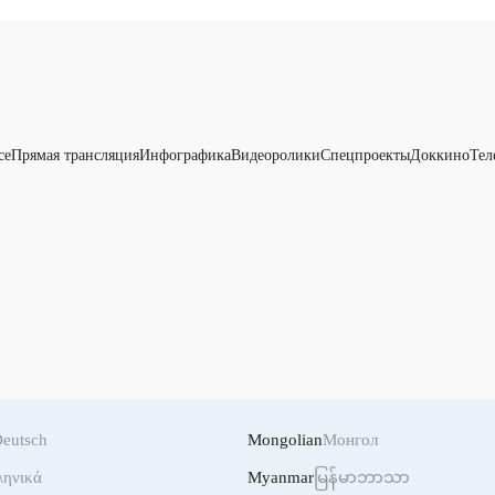
се
Прямая трансляция
Инфографика
Видеоролики
Спецпроекты
Доккино
Тел
eutsch
Mongolian
Монгол
ληνικά
Myanmar
မြန်မာဘာသာ