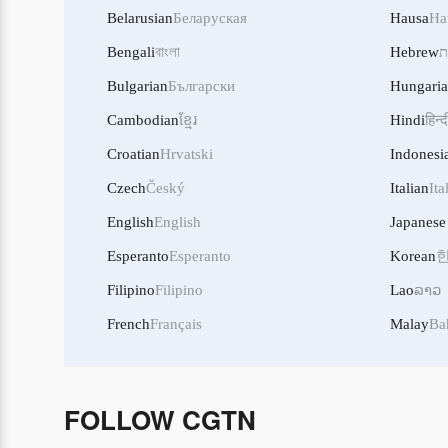
Belarusian
Беларуская
Hausa
Ha
Bengali
বাংলা
Hebrew
ת
Bulgarian
Български
Hungari
Cambodian
ខ្មែរ
Hindi
हिन्द
Croatian
Hrvatski
Indonesi
Czech
Český
Italian
Ita
English
English
Japanese
Esperanto
Esperanto
Korean
Filipino
Filipino
Lao
ລາວ
French
Français
Malay
Ba
FOLLOW CGTN