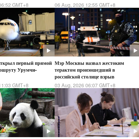
притяжения для шопинга
06:52
GMT+8
06 Aug, 2026 12:55
GMT+8
открыл первый прямой
Мэр Москвы назвал жестоким
аршруту Урумчи-
терактом произошедший в
российской столице взрыв
11:03
GMT+8
03 Aug, 2026 06:07
GMT+8