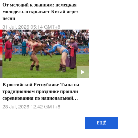
От мелодий к знаниям: немецкая
молодежь открывает Китай через
песни
31 Jul, 2026 05:14
GMT+8
В российской Республике Тыва на
традиционном празднике прошли
соревнования по национальной
борьбе хуреш
28 Jul, 2026 12:42
GMT+8
ЕЩË