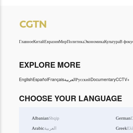
Главное
Китай
Евразия
Мир
Политика
Экономика
Культура
В фоку
EXPLORE MORE
English
Español
Français
العربية
Русский
Documentary
CCTV+
CHOOSE YOUR LANGUAGE
Albanian
Shqip
German
D
Arabic
العربية
Greek
Ελ