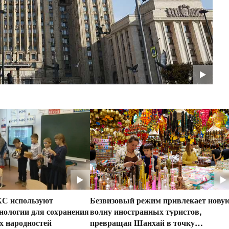
С используют
Безвизовый режим привлекает нову
нологии для сохранения
волну иностранных туристов,
х народностей
превращая Шанхай в точку