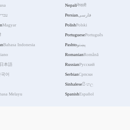
usa
Nepali
नेपाली
עברי
Persian
فارسی
an
Magyar
Polish
Polski
ी
Portuguese
Português
an
Bahasa Indonesia
Pashto
پښتو
liano
Romanian
Română
日本語
Russian
Русский
한국어
Serbian
Српски
Sinhalese
සිංහල
hasa Melayu
Spanish
Español