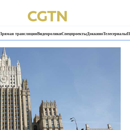
Прямая трансляция
Видеоролики
Спецпроекты
Доккино
Телесериалы
П