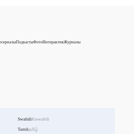
есериалы
Подкасты
Фото
Интерактив
Журналы
Swahili
Kiswahili
Tamil
தமிழ்