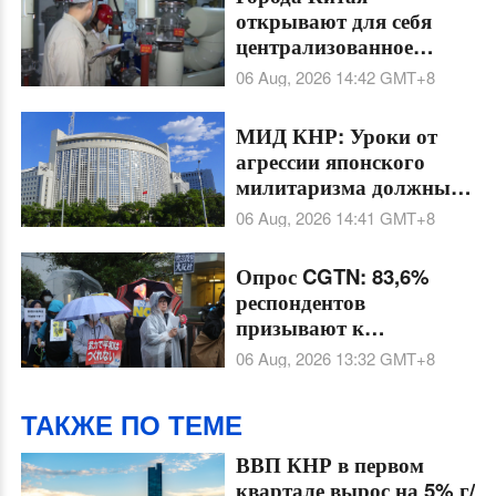
открывают для себя
централизованное
охлаждение в условиях
06 Aug, 2026 14:42
GMT+8
летней жары
МИД КНР: Уроки от
агрессии японского
милитаризма должны
навсегда остаться
06 Aug, 2026 14:41
GMT+8
предостережением
Опрос CGTN: 83,6%
респондентов
призывают к
бдительности в связи с
06 Aug, 2026 13:32
GMT+8
ускоренным военным
развитием Японии под
ТАКЖЕ ПО ТЕМЕ
флагом нового
милитаризма
ВВП КНР в первом
квартале вырос на 5% г/