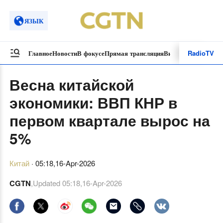
ЯЗЫК
Radio
TV
Главное
Новости
В фокусе
Прямая трансляция
Видеоролики
Спецп
Весна китайской
экономики: ВВП КНР в
первом квартале вырос на
5%
Китай
·
05:18,16-Apr-2026
CGTN
,Updated
05:18,16-Apr-2026