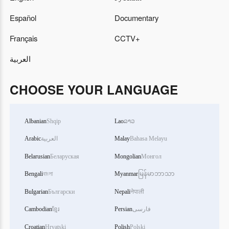
Español
Documentary
Français
CCTV+
العربية
CHOOSE YOUR LANGUAGE
Albanian
Shqip
Lao
ລາວ
Arabic
العربية
Malay
Bahasa Melayu
Belarusian
Беларуская
Mongolian
Монгол
Bengali
বাংলা
Myanmar
မြန်မာဘာသာ
Bulgarian
Български
Nepali
नेपाली
Cambodian
ខ្មែរ
Persian
فارسی
Croatian
Hrvatski
Polish
Polski