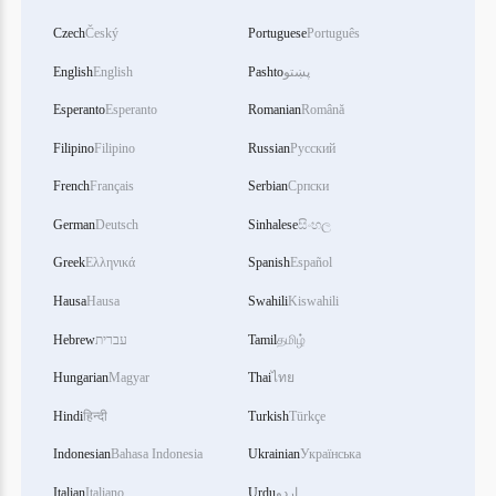
Czech
Český
Portuguese
Português
English
English
Pashto
پښتو
Esperanto
Esperanto
Romanian
Română
Filipino
Filipino
Russian
Русский
French
Français
Serbian
Српски
German
Deutsch
Sinhalese
සිංහල
Greek
Ελληνικά
Spanish
Español
Hausa
Hausa
Swahili
Kiswahili
Hebrew
עברית
Tamil
தமிழ்
Hungarian
Magyar
Thai
ไทย
Hindi
हिन्दी
Turkish
Türkçe
Indonesian
Bahasa Indonesia
Ukrainian
Українська
Italian
Italiano
Urdu
اردو