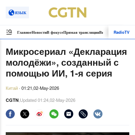
ЯЗЫК
Radio
TV
Главное
Новости
В фокусе
Прямая трансляция
Видеоролики
Спецп
Микросериал «Декларация
молодёжи», созданный с
помощью ИИ, 1-я серия
Китай
·
01:21,02-May-2026
CGTN
,Updated
01:24,02-May-2026