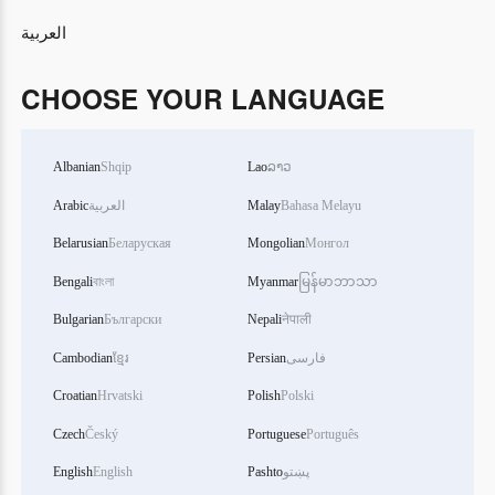
العربية
CHOOSE YOUR LANGUAGE
Albanian
Shqip
Lao
ລາວ
Arabic
العربية
Malay
Bahasa Melayu
Belarusian
Беларуская
Mongolian
Монгол
Bengali
বাংলা
Myanmar
မြန်မာဘာသာ
Bulgarian
Български
Nepali
नेपाली
Cambodian
ខ្មែរ
Persian
فارسی
Croatian
Hrvatski
Polish
Polski
Czech
Český
Portuguese
Português
English
English
Pashto
پښتو