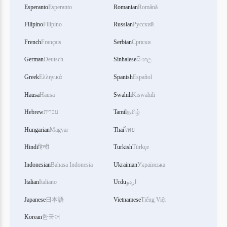
Esperanto
Esperanto
Romanian
Română
Filipino
Filipino
Russian
Русский
French
Français
Serbian
Српски
German
Deutsch
Sinhalese
සිංහල
Greek
Ελληνικά
Spanish
Español
Hausa
Hausa
Swahili
Kiswahili
Hebrew
עברית
Tamil
தமிழ்
Hungarian
Magyar
Thai
ไทย
Hindi
हिन्दी
Turkish
Türkçe
Indonesian
Bahasa Indonesia
Ukrainian
Українська
Italian
Italiano
Urdu
اردو
Japanese
日本語
Vietnamese
Tiếng Việt
Korean
한국어