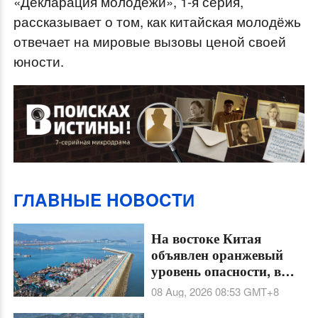
«Декларация молодёжи», 1-я серия,
o
рассказывает о том, как китайская молодёжь
w
отвечает на мировые вызовы ценой своей
.
юности.
ГЛABHЫE HOBOCTИ
На востоке Китая
объявлен оранжевый
уровень опасности, в
прибрежных
08 Aug, 2026 08:53
GMT+8
провинциях усилены