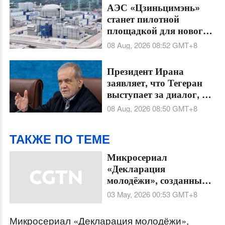
меры защиты
АЭС «Цзиньцимэнь»
станет пилотной
площадкой для нового
реактора «Хуалун-1»
08 Aug, 2026 08:52
GMT+8
версии 2.0
Президент Ирана
заявляет, что Тегеран
выступает за диалог, но
не позволит принудить
08 Aug, 2026 08:50
GMT+8
себя к капитуляции
ТАКЖЕ ПО ТЕМЕ
Микросериал
«Декларация
молодёжи», созданный с
помощью ИИ, 2-я серия
03 May, 2026 00:53
GMT+8
Микросериал «Декларация молодёжи»,