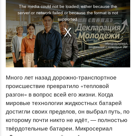
T
The media could not be loaded, either because the
h
server or network failed or because the format is not
i
supported.
s
i
s
a
m
o
Много лет назад дорожно-транспортное
d
происшествие превратило «тепловой
a
разгон» в вопрос всей его жизни. Когда
l
мировые технологии жидкостных батарей
w
достигли своих пределов, он выбрал путь, по
i
которому почти никто не идёт, — полностью
n
твёрдотельные батареи. Микросериал
d