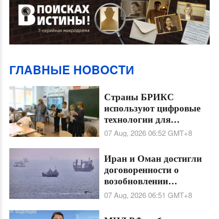
ГЛABHЫE HOBOCTИ
Страны БРИКС
используют цифровые
технологии для
сохранения языков
07 Aug, 2026 06:52
GMT+8
разных народностей
Иран и Оман достигли
договоренности о
возобновлении
судоходства через
07 Aug, 2026 06:51
GMT+8
Ормузский пролив на
60 дней