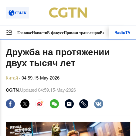
ЯЗЫК
Radio
TV
Главное
Новости
В фокусе
Прямая трансляция
Видеоролики
Спецп
Дружба на протяжении
двух тысяч лет
Китай
·
04:59,15-May-2026
CGTN
,Updated
04:59,15-May-2026