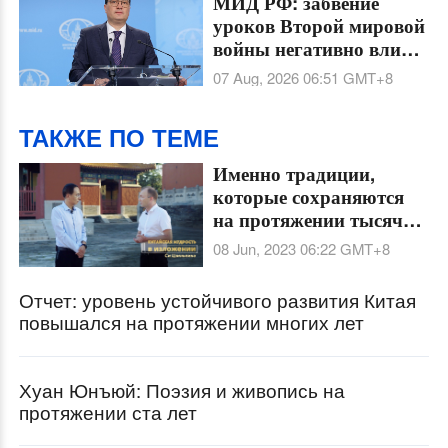
МИД РФ: забвение
уроков Второй мировой
войны негативно влияет
на глобальную и
07 Aug, 2026 06:51
GMT+8
региональную
безопасность
ТАКЖЕ ПО ТЕМЕ
Именно традиции,
которые сохраняются
на протяжении тысяч
лет, сформировали
08 Jun, 2023 06:22
GMT+8
нацию.
Отчет: уровень устойчивого развития Китая
повышался на протяжении многих лет
Хуан Юнъюй: Поэзия и живопись на
протяжении ста лет