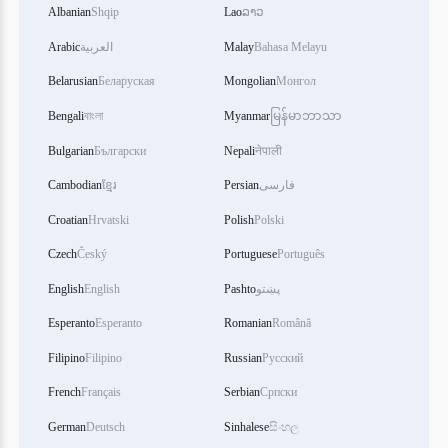
Albanian
Shqip
Lao
ລາວ
Arabic
العربية
Malay
Bahasa Melayu
Belarusian
Беларуская
Mongolian
Монгол
Bengali
বাংলা
Myanmar
မြန်မာဘာသာ
Bulgarian
Български
Nepali
नेपाली
Cambodian
ខ្មែរ
Persian
فارسی
Croatian
Hrvatski
Polish
Polski
Czech
Český
Portuguese
Português
English
English
Pashto
پښتو
Esperanto
Esperanto
Romanian
Română
Filipino
Filipino
Russian
Русский
French
Français
Serbian
Српски
German
Deutsch
Sinhalese
සිංහල