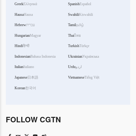
Greek
Ελληνικά
Spanish
Español
Hausa
Hausa
Swahili
Kiswahili
Hebrew
עברית
Tamil
தமிழ்
Hungarian
Magyar
Thai
ไทย
Hindi
हिन्दी
Turkish
Türkçe
Indonesian
Bahasa Indonesia
Ukrainian
Українська
Italian
Italiano
Urdu
اردو
Japanese
日本語
Vietnamese
Tiếng Việt
Korean
한국어
FOLLOW CGTN