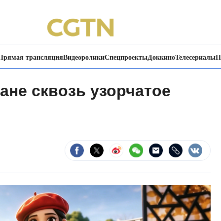
Прямая трансляция
Видеоролики
Спецпроекты
Доккино
Телесериалы
П
ане сквозь узорчатое