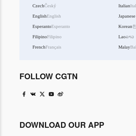
Czech
Český
Italian
Ita
English
English
Japanese
Esperanto
Esperanto
Korean
Filipino
Filipino
Lao
ລາວ
French
Français
Malay
Ba
FOLLOW CGTN
DOWNLOAD OUR APP