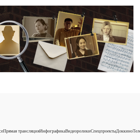
се
Прямая трансляция
Инфографика
Видеоролики
Спецпроекты
Доккино
Тел