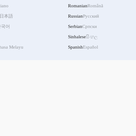
liano
Romanian
Română
日本語
Russian
Русский
한국어
Serbian
Српски
Sinhalese
සිංහල
hasa Melayu
Spanish
Español