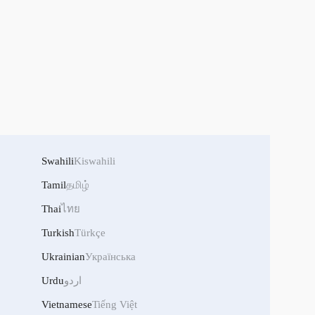
Swahili
Kiswahili
Tamil
தமிழ்
Thai
ไทย
Turkish
Türkçe
Ukrainian
Українська
Urdu
اردو
Vietnamese
Tiếng Việt