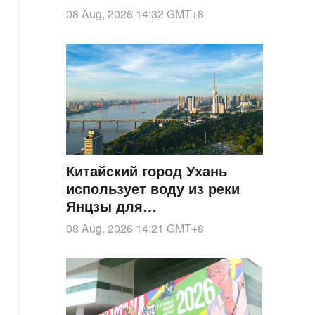
населения
08 Aug, 2026 14:32
GMT+8
Китайский город Ухань
использует воду из реки
Янцзы для
централизованного
08 Aug, 2026 14:21
GMT+8
охлаждения делового
района