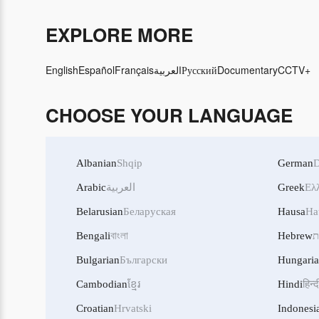
EXPLORE MORE
English
Español
Français
العربية
Русский
Documentary
CCTV+
CHOOSE YOUR LANGUAGE
Albanian
Shqip
German
D
Arabic
العربية
Greek
Ελ
Belarusian
Беларуская
Hausa
Ha
Bengali
বাংলা
Hebrew
ת
Bulgarian
Български
Hungari
Cambodian
ខ្មែរ
Hindi
हिन्द
Croatian
Hrvatski
Indonesi