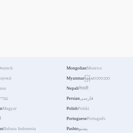
eutsch
Mongolian
Монгол
ληνικά
Myanmar
မြန်မာဘာသာ
usa
Nepali
नेपाली
עברי
Persian
فارسی
an
Magyar
Polish
Polski
ी
Portuguese
Português
an
Bahasa Indonesia
Pashto
پښتو