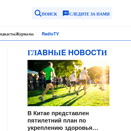
ПОИСК
СЛЕДИТЕ ЗА НАМИ
одкасты
Журналы
Radio
TV
ГЛABHЫE HOBOCTИ
В Китае представлен
пятилетний план по
укреплению здоровья