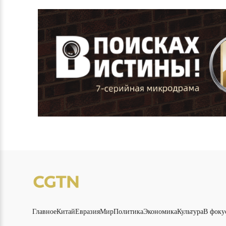
Главное
Китай
Евразия
Мир
Политика
Экономика
Культура
В фоку