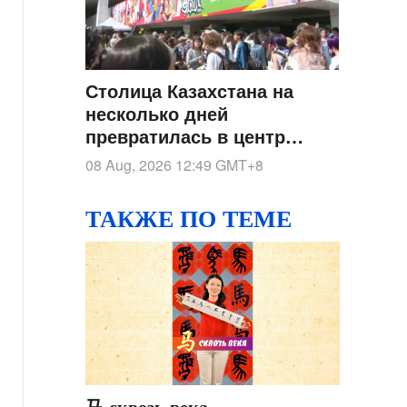
Столица Казахстана на
несколько дней
превратилась в центр
мировой поп-культуры
08 Aug, 2026 12:49
GMT+8
ТАКЖЕ ПО ТЕМЕ
马 сквозь века