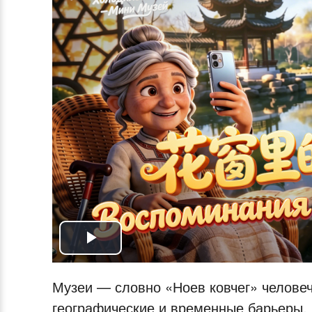
Play
Video
Музеи — словно «Ноев ковчег» челове
географические и временные барьеры,