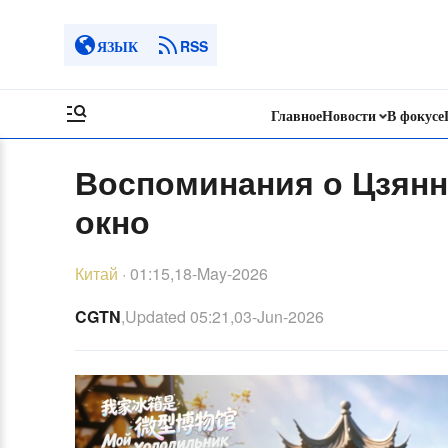
ЯЗЫК
RSS
Главное
Новости
В фокусе
Воспоминания о Цзянн
окно
Китай
·
01:15,18-May-2026
CGTN
,Updated
05:21,03-Jun-2026