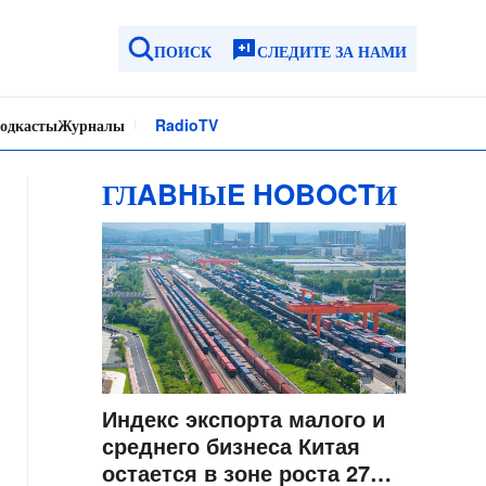
ПОИСК
СЛЕДИТЕ ЗА НАМИ
одкасты
Журналы
Radio
TV
ГЛABHЫE HOBOCTИ
Индекс экспорта малого и
среднего бизнеса Китая
остается в зоне роста 27