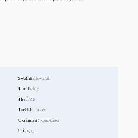
Swahili
Kiswahili
Tamil
தமிழ்
Thai
ไทย
Turkish
Türkçe
Ukrainian
Українська
Urdu
اردو