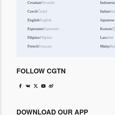
Croatian
Hrvatski
Indonesi
Czech
Český
Italian
Ita
English
English
Japanese
Esperanto
Esperanto
Korean
Filipino
Filipino
Lao
ລາວ
French
Français
Malay
Ba
FOLLOW CGTN
DOWNLOAD OUR APP