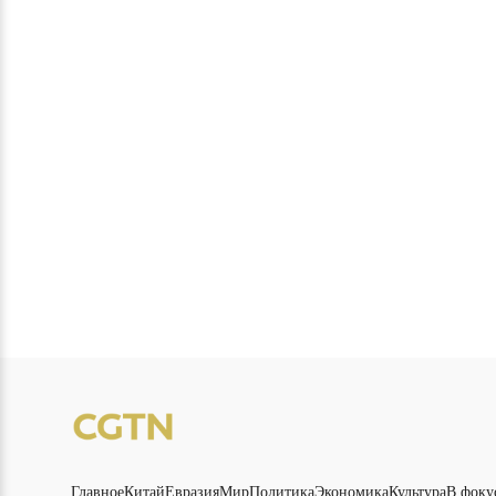
Главное
Китай
Евразия
Мир
Политика
Экономика
Культура
В фоку