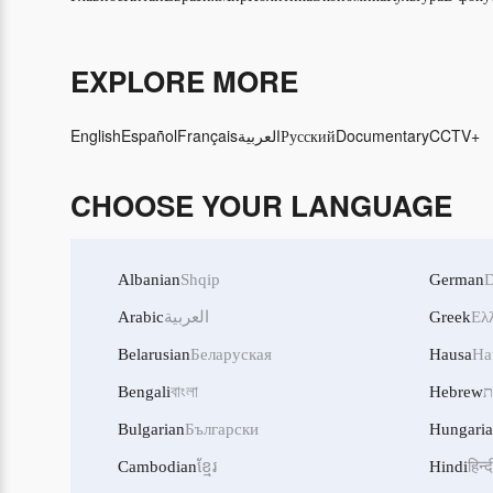
EXPLORE MORE
English
Español
Français
العربية
Русский
Documentary
CCTV+
CHOOSE YOUR LANGUAGE
Albanian
Shqip
German
D
Arabic
العربية
Greek
Ελ
Belarusian
Беларуская
Hausa
Ha
Bengali
বাংলা
Hebrew
ת
Bulgarian
Български
Hungari
Cambodian
ខ្មែរ
Hindi
हिन्द