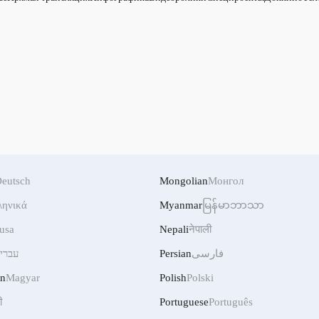
eutsch
Mongolian
Монгол
ληνικά
Myanmar
မြန်မာဘာသာ
usa
Nepali
नेपाली
עברי
Persian
فارسی
an
Magyar
Polish
Polski
ी
Portuguese
Português