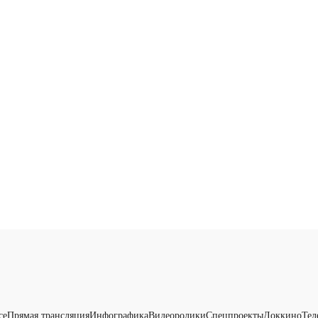
се
Прямая трансляция
Инфографика
Видеоролики
Спецпроекты
Доккино
Тел