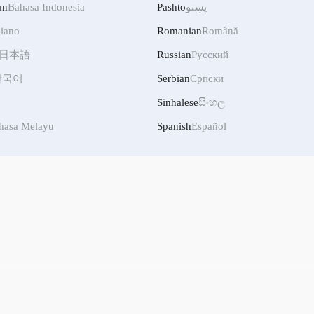
an
Bahasa Indonesia
Pashto
پښتو
liano
Romanian
Română
日本語
Russian
Русский
한국어
Serbian
Српски
Sinhalese
සිංහල
hasa Melayu
Spanish
Español