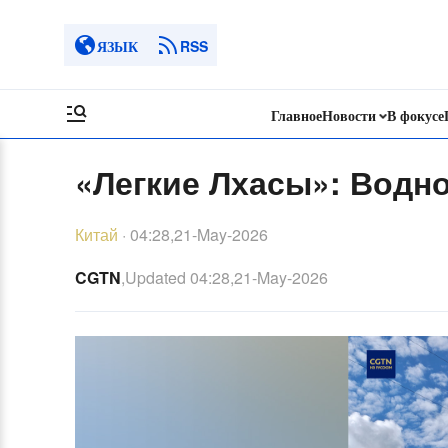
ЯЗЫК
RSS
Главное
Новости
В фокусе
«Легкие Лхасы»: Водн
Китай
·
04:28,21-May-2026
CGTN
,Updated
04:28,21-May-2026