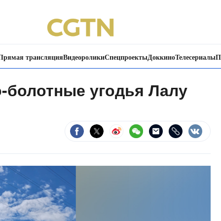
Прямая трансляция
Видеоролики
Спецпроекты
Доккино
Телесериалы
П
о-болотные угодья Лалу