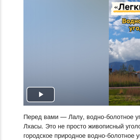
Play
Video
Перед вами — Лалу, водно‑болотное уг
Лхасы. Это не просто живописный угол
городское природное водно‑болотное у