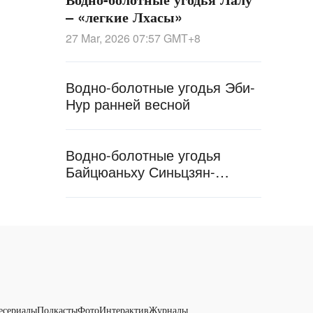
– «легкие Лхасы»
27 Mar, 2026 07:57
GMT+8
Водно-болотные угодья Эби-
Нур ранней весной
Водно-болотные угодья
Байцюаньху Синьцзян-
Уйгурского автономного
района
есериалы
Подкасты
Фото
Интерактив
Журналы