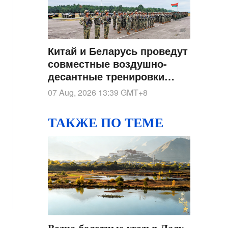
Китай и Беларусь проведут
совместные воздушно-
десантные тренировки
"Шэньин-2026" в Хубэе
07 Aug, 2026 13:39
GMT+8
ТАКЖЕ ПО ТЕМЕ
Водно-болотные угодья Лалу