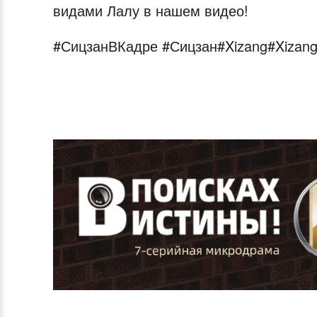
видами Лалу в нашем видео!
#СицзанВКадре #Сицзан#Xizang#Xizang