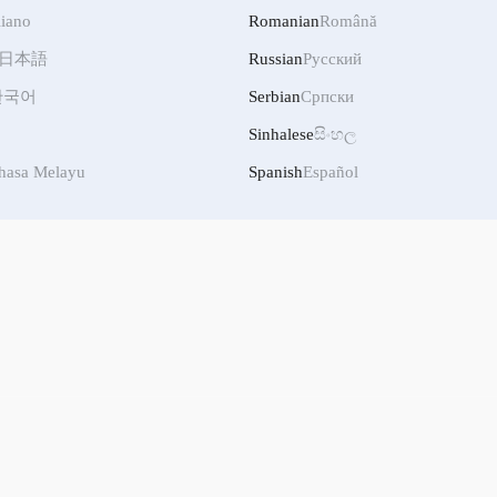
liano
Romanian
Română
日本語
Russian
Русский
한국어
Serbian
Српски
Sinhalese
සිංහල
hasa Melayu
Spanish
Español