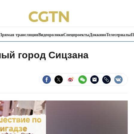
Прямая трансляция
Видеоролики
Спецпроекты
Доккино
Телесериалы
П
ый город Сицзана