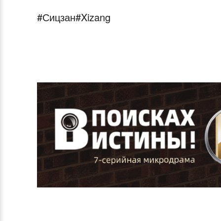
#Сицзан#Xizang