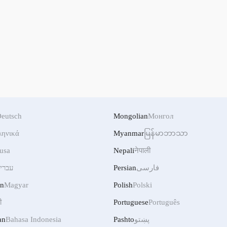
eutsch
Mongolian
Монгол
ληνικά
Myanmar
မြန်မာဘာသာ
usa
Nepali
नेपाली
עברי
Persian
فارسی
an
Magyar
Polish
Polski
ी
Portuguese
Português
an
Bahasa Indonesia
Pashto
پښتو