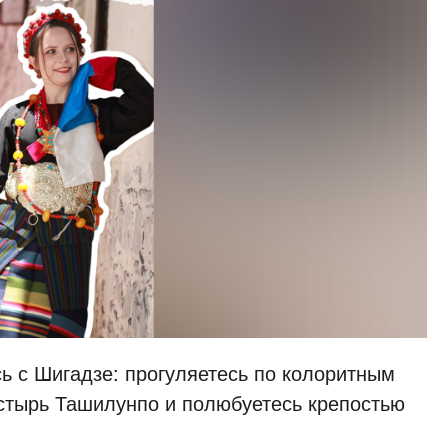
ь с Шигадзе: прогуляетесь по колоритным
стырь Ташилунпо и полюбуетесь крепостью