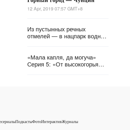
12 Apr, 2019 07:57
GMT+8
Из пустынных речных
отмелей — в нацпарк водно-
болотных угодий: успехи
Сицзана за 15 лет
«Мала капля, да могуча»
Серия 5: «От высокогорья
Сицзана — людям»
есериалы
Подкасты
Фото
Интерактив
Журналы