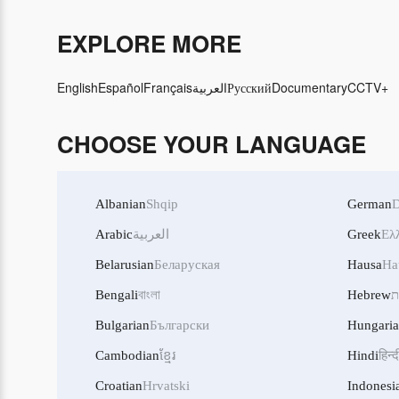
EXPLORE MORE
English
Español
Français
العربية
Русский
Documentary
CCTV+
CHOOSE YOUR LANGUAGE
Albanian
Shqip
German
D
Arabic
العربية
Greek
Ελ
Belarusian
Беларуская
Hausa
Ha
Bengali
বাংলা
Hebrew
ת
Bulgarian
Български
Hungari
Cambodian
ខ្មែរ
Hindi
हिन्द
Croatian
Hrvatski
Indonesi