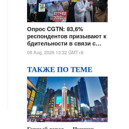
Опрос CGTN: 83,6%
респондентов призывают к
бдительности в связи с
ускоренным военным
06 Aug, 2026 13:32
GMT+8
развитием Японии под
флагом нового
ТАКЖЕ ПО ТЕМЕ
милитаризма
Горный город — Чунцин