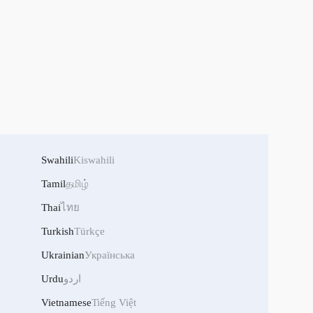
Swahili
Kiswahili
Tamil
தமிழ்
Thai
ไทย
Turkish
Türkçe
Ukrainian
Українська
Urdu
اردو
Vietnamese
Tiếng Việt