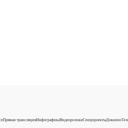
се
Прямая трансляция
Инфографика
Видеоролики
Спецпроекты
Доккино
Тел