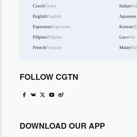
Czech
Český
Italian
Ita
English
English
Japanese
Esperanto
Esperanto
Korean
Filipino
Filipino
Lao
ລາວ
French
Français
Malay
Ba
FOLLOW CGTN
DOWNLOAD OUR APP