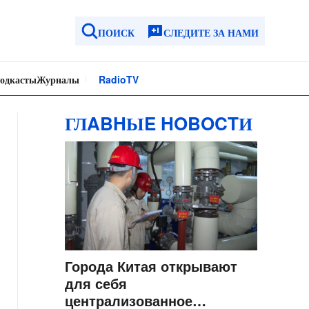
ПОИСК
СЛЕДИТЕ ЗА НАМИ
одкасты
Журналы
Radio
TV
ГЛABHЫE HOBOCTИ
Города Китая открывают
для себя
централизованное