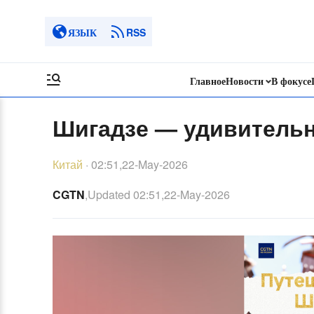
ЯЗЫК
RSS
Главное
Новости
В фокусе
Шигадзе — удивительн
Китай
·
02:51,22-May-2026
CGTN
,Updated
02:51,22-May-2026