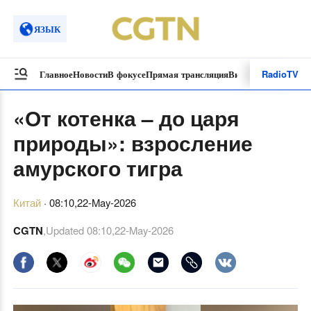
ЯЗЫК
Radio
TV
Главное
Новости
В фокусе
Прямая трансляция
Видеоролики
Спецп
«От котенка – до царя
природы»: взросление
амурского тигра
Китай
·
08:10,22-May-2026
CGTN
,Updated
08:10,22-May-2026