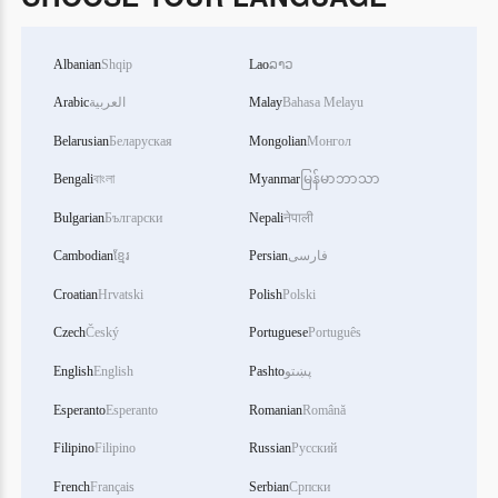
Albanian
Shqip
Lao
ລາວ
Arabic
العربية
Malay
Bahasa Melayu
Belarusian
Беларуская
Mongolian
Монгол
Bengali
বাংলা
Myanmar
မြန်မာဘာသာ
Bulgarian
Български
Nepali
नेपाली
Cambodian
ខ្មែរ
Persian
فارسی
Croatian
Hrvatski
Polish
Polski
Czech
Český
Portuguese
Português
English
English
Pashto
پښتو
Esperanto
Esperanto
Romanian
Română
Filipino
Filipino
Russian
Русский
French
Français
Serbian
Српски