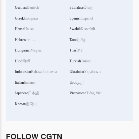
German
Deutsch
Sinhalese
සිංහල
Greek
Ελληνικά
Spanish
Español
Hausa
Hausa
Swahili
Kiswahili
Hebrew
עברית
Tamil
தமிழ்
Hungarian
Magyar
Thai
ไทย
Hindi
हिन्दी
Turkish
Türkçe
Indonesian
Bahasa Indonesia
Ukrainian
Українська
Italian
Italiano
Urdu
اردو
Japanese
日本語
Vietnamese
Tiếng Việt
Korean
한국어
FOLLOW CGTN