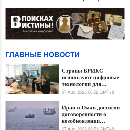
ГЛABHЫE HOBOCTИ
Страны БРИКС
используют цифровые
технологии для
сохранения языков
07 Aug, 2026 06:52
GMT+8
разных народностей
Иран и Оман достигли
договоренности о
возобновлении
судоходства через
07 Aug, 2026 06:51
GMT+8