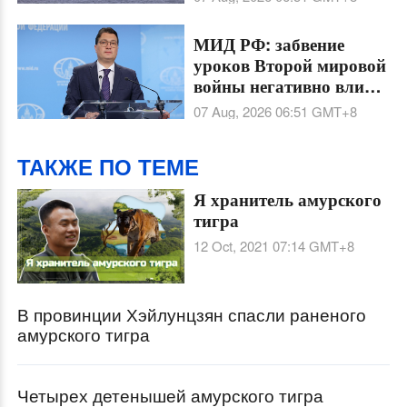
Ормузский пролив на
60 дней
МИД РФ: забвение
уроков Второй мировой
войны негативно влияет
на глобальную и
07 Aug, 2026 06:51
GMT+8
региональную
безопасность
ТАКЖЕ ПО ТЕМЕ
Я хранитель амурского
тигра
12 Oct, 2021 07:14
GMT+8
В провинции Хэйлунцзян спасли раненого
амурского тигра
Четырех детенышей амурского тигра