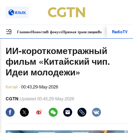
ЯЗЫК
Radio
TV
Главное
Новости
В фокусе
Прямая трансляция
Видеоролики
Спецп
ИИ-короткометражный
фильм «Китайский чип.
Идеи молодежи»
Китай
·
00:43,29-May-2026
CGTN
,Updated
00:45,29-May-2026