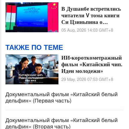
В Душанбе встретились
читатели V тома книги
Си Цзиньпина о
государственном
05 Aug, 2026 14:03
GMT+8
управлении
ТАКЖЕ ПО ТЕМЕ
ИИ-короткометражный
фильм «Китайский чип.
Идеи молодежи»
29 May, 2026 07:53
GMT+8
Документальный фильм «Китайский белый
дельфин» (Первая часть)
Документальный фильм «Китайский белый
дельфин» (Вторая часть)