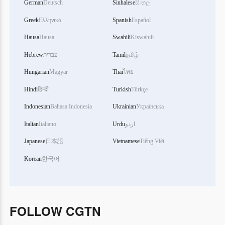
German
Deutsch
Sinhalese
සිංහල
Greek
Ελληνικά
Spanish
Español
Hausa
Hausa
Swahili
Kiswahili
Hebrew
עברית
Tamil
தமிழ்
Hungarian
Magyar
Thai
ไทย
Hindi
हिन्दी
Turkish
Türkçe
Indonesian
Bahasa Indonesia
Ukrainian
Українська
Italian
Italiano
Urdu
اردو
Japanese
日本語
Vietnamese
Tiếng Việt
Korean
한국어
FOLLOW CGTN