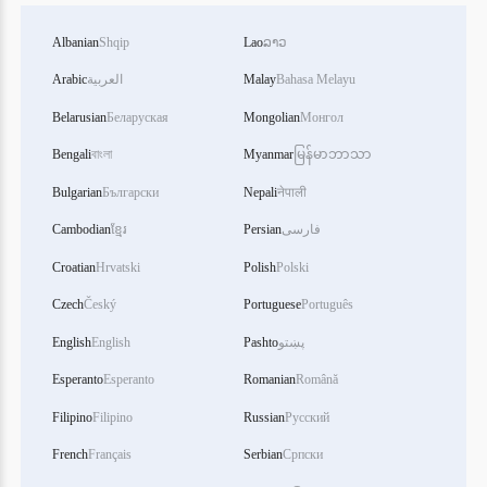
Albanian
Shqip
Lao
ລາວ
Arabic
العربية
Malay
Bahasa Melayu
Belarusian
Беларуская
Mongolian
Монгол
Bengali
বাংলা
Myanmar
မြန်မာဘာသာ
Bulgarian
Български
Nepali
नेपाली
Cambodian
ខ្មែរ
Persian
فارسی
Croatian
Hrvatski
Polish
Polski
Czech
Český
Portuguese
Português
English
English
Pashto
پښتو
Esperanto
Esperanto
Romanian
Română
Filipino
Filipino
Russian
Русский
French
Français
Serbian
Српски