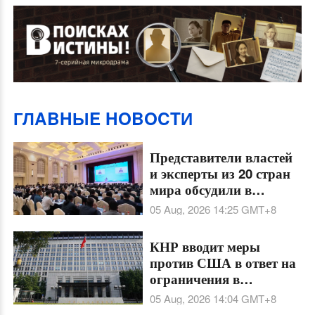
ГЛABHЫE HOBOCTИ
Представители властей
и эксперты из 20 стран
мира обсудили в
Синьцзяне новые
05 Aug, 2026 14:25
GMT+8
террористические
угрозы
КНР вводит меры
против США в ответ на
ограничения в
отношении китайских
05 Aug, 2026 14:04
GMT+8
организаций