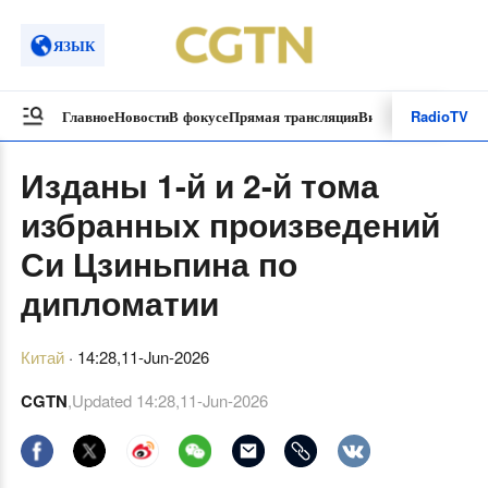
ЯЗЫК
Radio
TV
Главное
Новости
В фокусе
Прямая трансляция
Видеоролики
Спецп
Изданы 1-й и 2-й тома
избранных произведений
Си Цзиньпина по
дипломатии
Китай
·
14:28,11-Jun-2026
CGTN
,Updated
14:28,11-Jun-2026