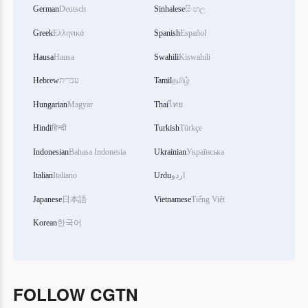
German
Deutsch
Sinhalese
සිංහල
Greek
Ελληνικά
Spanish
Español
Hausa
Hausa
Swahili
Kiswahili
Hebrew
עברית
Tamil
தமிழ்
Hungarian
Magyar
Thai
ไทย
Hindi
हिन्दी
Turkish
Türkçe
Indonesian
Bahasa Indonesia
Ukrainian
Українська
Italian
Italiano
Urdu
اردو
Japanese
日本語
Vietnamese
Tiếng Việt
Korean
한국어
FOLLOW CGTN