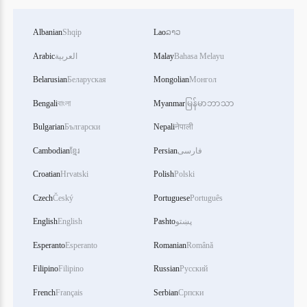
Albanian
Shqip
Lao
ລາວ
Arabic
العربية
Malay
Bahasa Melayu
Belarusian
Беларуская
Mongolian
Монгол
Bengali
বাংলা
Myanmar
မြန်မာဘာသာ
Bulgarian
Български
Nepali
नेपाली
Cambodian
ខ្មែរ
Persian
فارسی
Croatian
Hrvatski
Polish
Polski
Czech
Český
Portuguese
Português
English
English
Pashto
پښتو
Esperanto
Esperanto
Romanian
Română
Filipino
Filipino
Russian
Русский
French
Français
Serbian
Српски