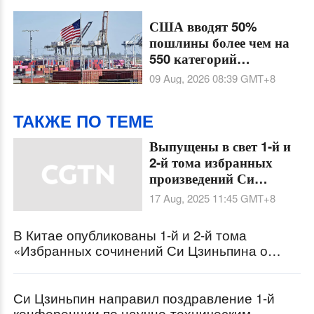
«Нанкинский
инцидент»
США вводят 50%
пошлины более чем на
550 категорий
канадского импорта
09 Aug, 2026 08:39
GMT+8
ТАКЖЕ ПО ТЕМЕ
Выпущены в свет 1-й и
2-й тома избранных
произведений Си
Цзиньпина о
17 Aug, 2025 11:45
GMT+8
приверженности
всестороннему
В Китае опубликованы 1-й и 2-й тома
углублению реформ
«Избранных сочинений Си Цзиньпина о
партийном строительстве»
Си Цзиньпин направил поздравление 1-й
конференции по научно-техническим