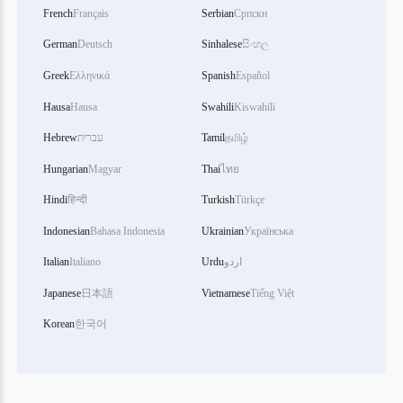
French
Français
Serbian
Српски
German
Deutsch
Sinhalese
සිංහල
Greek
Ελληνικά
Spanish
Español
Hausa
Hausa
Swahili
Kiswahili
Hebrew
עברית
Tamil
தமிழ்
Hungarian
Magyar
Thai
ไทย
Hindi
हिन्दी
Turkish
Türkçe
Indonesian
Bahasa Indonesia
Ukrainian
Українська
Italian
Italiano
Urdu
اردو
Japanese
日本語
Vietnamese
Tiếng Việt
Korean
한국어