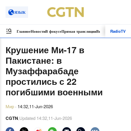
ЯЗЫК
Radio
TV
Главное
Новости
В фокусе
Прямая трансляция
Видеоролики
Спецп
Крушение Ми-17 в
Пакистане: в
Музаффарабаде
простились с 22
погибшими военными
Мир
·
14:32,11-Jun-2026
CGTN
,Updated
14:32,11-Jun-2026