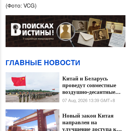
(Фото: VCG)
ГЛABHЫE HOBOCTИ
Китай и Беларусь
проведут совместные
воздушно-десантные
тренировки
07 Aug, 2026 13:39
GMT+8
"Шэньин-2026" в Хубэе
Новый закон Китая
направлен на
улучшение доступа к