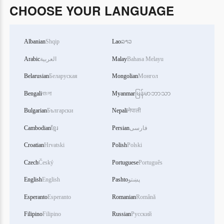
CHOOSE YOUR LANGUAGE
Albanian
Shqip
Lao
ລາວ
Arabic
العربية
Malay
Bahasa Melayu
Belarusian
Беларуская
Mongolian
Монгол
Bengali
বাংলা
Myanmar
မြန်မာဘာသာ
Bulgarian
Български
Nepali
नेपाली
Cambodian
ខ្មែរ
Persian
فارسی
Croatian
Hrvatski
Polish
Polski
Czech
Český
Portuguese
Português
English
English
Pashto
پښتو
Esperanto
Esperanto
Romanian
Română
Filipino
Filipino
Russian
Русский