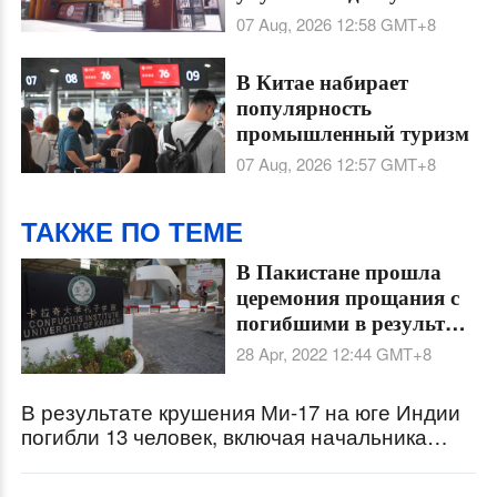
общественным услугам
07 Aug, 2026 12:58
GMT+8
для всех этнических
групп
В Китае набирает
популярность
промышленный туризм
07 Aug, 2026 12:57
GMT+8
ТАКЖЕ ПО ТЕМЕ
В Пакистане прошла
церемония прощания с
погибшими в результате
взрыва в институте
28 Apr, 2022 12:44
GMT+8
Конфуция при
Университете Карачи
В результате крушения Ми-17 на юге Индии
погибли 13 человек, включая начальника
генштаба