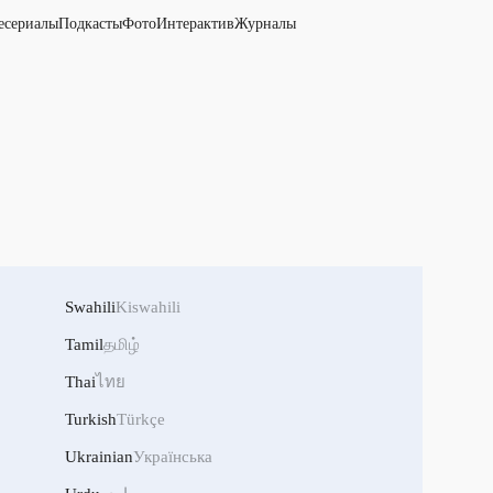
есериалы
Подкасты
Фото
Интерактив
Журналы
Swahili
Kiswahili
Tamil
தமிழ்
Thai
ไทย
Turkish
Türkçe
Ukrainian
Українська