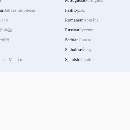
ी
Portuguese
Português
an
Bahasa Indonesia
Pashto
پښتو
liano
Romanian
Română
日本語
Russian
Русский
한국어
Serbian
Српски
Sinhalese
සිංහල
hasa Melayu
Spanish
Español