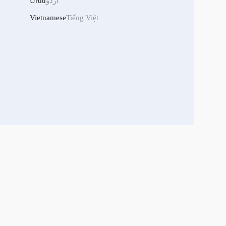
Urdu
اردو
Vietnamese
Tiếng Việt