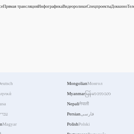
се
Прямая трансляция
Инфографика
Видеоролики
Спецпроекты
Доккино
Тел
eutsch
Mongolian
Монгол
ληνικά
Myanmar
မြန်မာဘာသာ
usa
Nepali
नेपाली
עברי
Persian
فارسی
an
Magyar
Polish
Polski