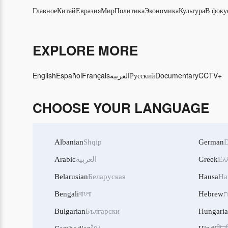
Главное
Китай
Евразия
Мир
Политика
Экономика
Культура
В фоку
EXPLORE MORE
English
Español
Français
العربية
Русский
Documentary
CCTV+
CHOOSE YOUR LANGUAGE
Albanian
Shqip
German
D
Arabic
العربية
Greek
Ελ
Belarusian
Беларуская
Hausa
Ha
Bengali
বাংলা
Hebrew
ת
Bulgarian
Български
Hungari