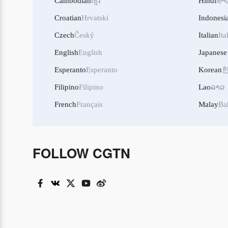
Cambodian
ខ្មែរ
Hindi
हिन्द
Croatian
Hrvatski
Indonesi
Czech
Český
Italian
Ita
English
English
Japanese
Esperanto
Esperanto
Korean
Filipino
Filipino
Lao
ລາວ
French
Français
Malay
Ba
FOLLOW CGTN