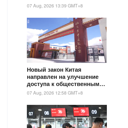
"Шэньин-2026" в Хубэе
07 Aug, 2026 13:39
GMT+8
Новый закон Китая
направлен на улучшение
доступа к общественным
услугам для всех
07 Aug, 2026 12:58
GMT+8
этнических групп