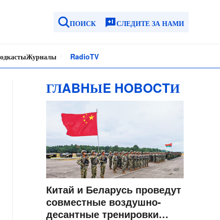
ПОИСК
СЛЕДИТЕ ЗА НАМИ
одкасты
Журналы
Radio
TV
ГЛABHЫE HOBOCTИ
Китай и Беларусь проведут
совместные воздушно-
десантные тренировки