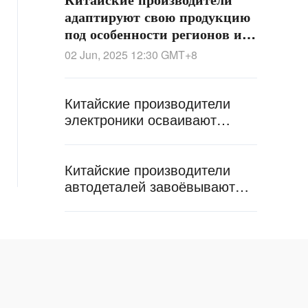
адаптируют свою продукцию
под особенности регионов и
климатические условия
02 Jun, 2025 12:30
GMT+8
Китайские производители
электроники осваивают
рынок Африки
Китайские производители
автодеталей завоёвывают
глобальный рынок