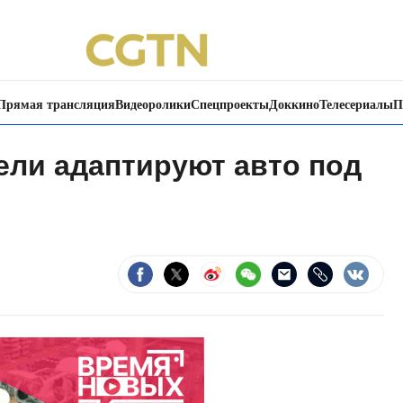
Прямая трансляция
Видеоролики
Спецпроекты
Доккино
Телесериалы
П
ели адаптируют авто под