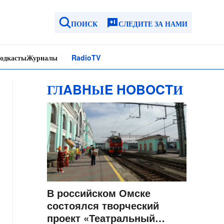
ПОИСК
СЛЕДИТЕ ЗА НАМИ
одкасты
Журналы
Radio
TV
ГЛABHЫE HOBOCTИ
В российском Омске
состоялся творческий
проект «Театральный