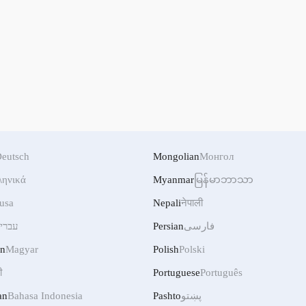
eutsch
Mongolian
Монгол
ληνικά
Myanmar
မြန်မာဘာသာ
usa
Nepali
नेपाली
עברי
Persian
فارسی
an
Magyar
Polish
Polski
ी
Portuguese
Português
an
Bahasa Indonesia
Pashto
پښتو