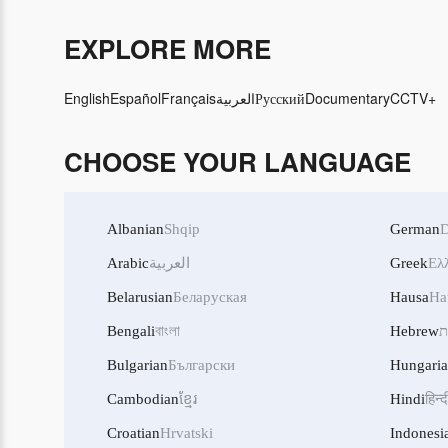
EXPLORE MORE
English
Español
Français
العربية
Русский
Documentary
CCTV+
CHOOSE YOUR LANGUAGE
Albanian
Shqip
German
D
Arabic
العربية
Greek
Ελ
Belarusian
Беларуская
Hausa
Ha
Bengali
বাংলা
Hebrew
ת
Bulgarian
Български
Hungari
Cambodian
ខ្មែរ
Hindi
हिन्द
Croatian
Hrvatski
Indonesi