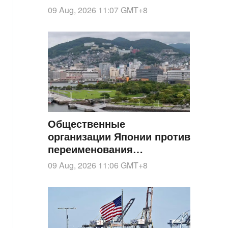
поезд» с участием 5 тысяч
09 Aug, 2026 11:07
GMT+8
артистов
Общественные
организации Японии против
переименования
«Нанкинской резни» в
09 Aug, 2026 11:06
GMT+8
«Нанкинский инцидент»