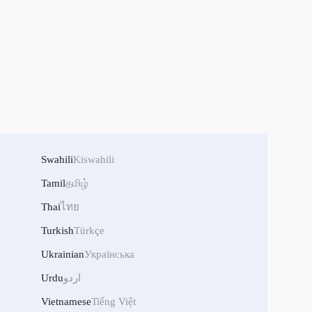
Swahili
Kiswahili
Tamil
தமிழ்
Thai
ไทย
Turkish
Türkçe
Ukrainian
Українська
Urdu
اردو
Vietnamese
Tiếng Việt