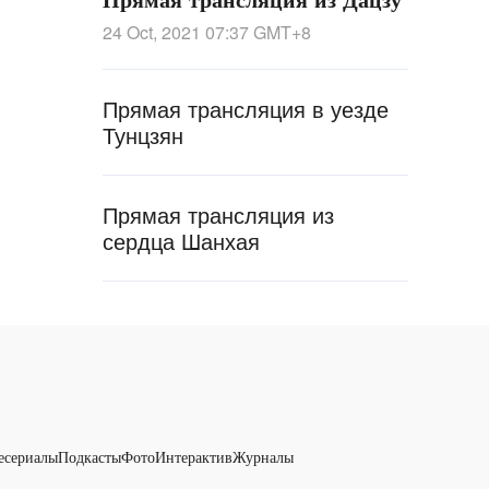
24 Oct, 2021 07:37
GMT+8
Прямая трансляция в уезде
Тунцзян
Прямая трансляция из
сердца Шанхая
есериалы
Подкасты
Фото
Интерактив
Журналы