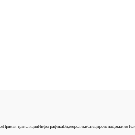
се
Прямая трансляция
Инфографика
Видеоролики
Спецпроекты
Доккино
Тел