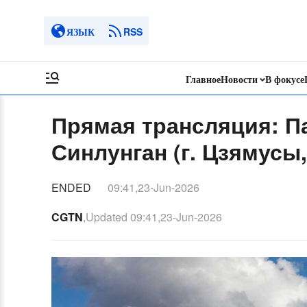
ЯЗЫК
RSS
Главное
Новости
В фокусе
Прямая трансляция: П
Синлунган (г. Цзямусы,
ENDED
09:41,23-Jun-2026
CGTN
,Updated
09:41,23-Jun-2026