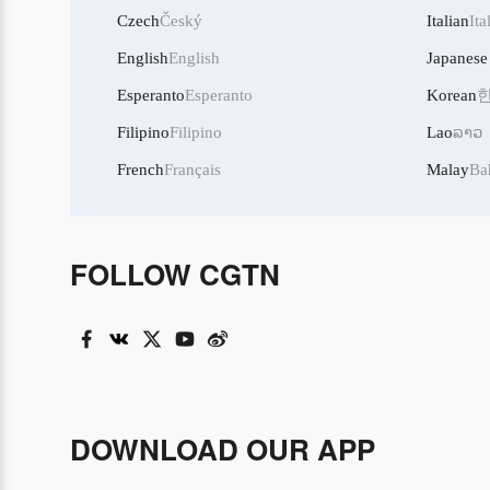
Czech
Český
Italian
Ita
English
English
Japanese
Esperanto
Esperanto
Korean
Filipino
Filipino
Lao
ລາວ
French
Français
Malay
Ba
FOLLOW CGTN
DOWNLOAD OUR APP