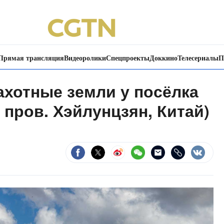
Прямая трансляция
Видеоролики
Спецпроекты
Доккино
Телесериалы
П
ахотные земли у посёлка
 пров. Хэйлунцзян, Китай)