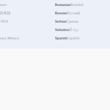
liano
Romanian
Română
日本語
Russian
Русский
한국어
Serbian
Српски
Sinhalese
සිංහල
hasa Melayu
Spanish
Español