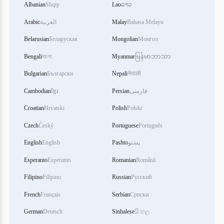
Albanian
Shqip
Lao
ລາວ
Arabic
العربية
Malay
Bahasa Melayu
Belarusian
Беларуская
Mongolian
Монгол
Bengali
বাংলা
Myanmar
မြန်မာဘာသာ
Bulgarian
Български
Nepali
नेपाली
Cambodian
ខ្មែរ
Persian
فارسی
Croatian
Hrvatski
Polish
Polski
Czech
Český
Portuguese
Português
English
English
Pashto
پښتو
Esperanto
Esperanto
Romanian
Română
Filipino
Filipino
Russian
Русский
French
Français
Serbian
Српски
German
Deutsch
Sinhalese
සිංහල