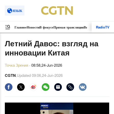
ЯЗЫК
Radio
TV
Главное
Новости
В фокусе
Прямая трансляция
Видеоролики
Спецп
Летний Давос: взгляд на
инновации Китая
Точка Зрения
·
08:58,24-Jun-2026
CGTN
,Updated
09:06,24-Jun-2026