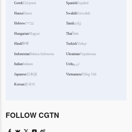
Greek
Ελληνικά
Spanish
Español
Hausa
Hausa
Swahili
Kiswahili
Hebrew
עברית
Tamil
தமிழ்
Hungarian
Magyar
Thai
ไทย
Hindi
हिन्दी
Turkish
Türkçe
Indonesian
Bahasa Indonesia
Ukrainian
Українська
Italian
Italiano
Urdu
اردو
Japanese
日本語
Vietnamese
Tiếng Việt
Korean
한국어
FOLLOW CGTN