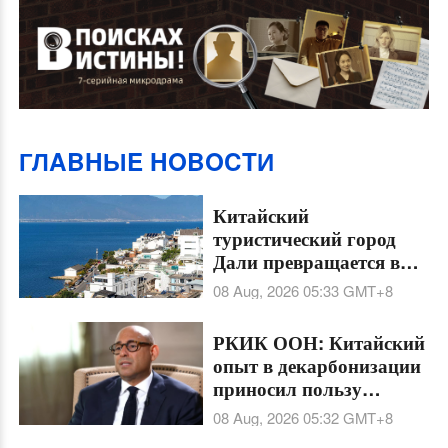
ГЛABHЫE HOBOCTИ
Китайский
туристический город
Дали превращается в
новый центр
08 Aug, 2026 05:33
GMT+8
притяжения для
цифровых кочевников
РКИК ООН: Китайский
опыт в декарбонизации
приносил пользу
остальному миру
08 Aug, 2026 05:32
GMT+8