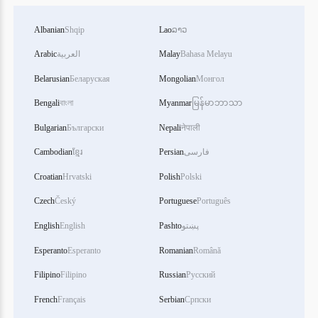
Albanian
Shqip
Lao
ລາວ
Arabic
العربية
Malay
Bahasa Melayu
Belarusian
Беларуская
Mongolian
Монгол
Bengali
বাংলা
Myanmar
မြန်မာဘာသာ
Bulgarian
Български
Nepali
नेपाली
Cambodian
ខ្មែរ
Persian
فارسی
Croatian
Hrvatski
Polish
Polski
Czech
Český
Portuguese
Português
English
English
Pashto
پښتو
Esperanto
Esperanto
Romanian
Română
Filipino
Filipino
Russian
Русский
French
Français
Serbian
Српски