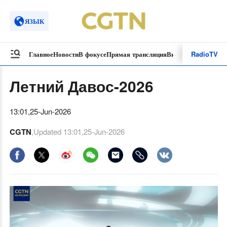
ЯЗЫК
Radio
TV
Главное
Новости
В фокусе
Прямая трансляция
Видеоролики
Спецп
Летний Давос-2026
13:01,25-Jun-2026
CGTN
,Updated
13:01,25-Jun-2026