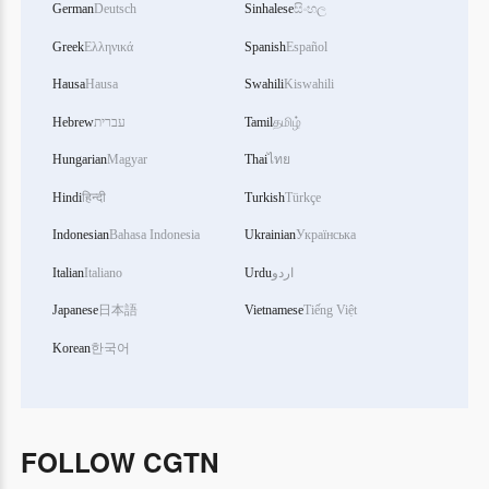
German
Deutsch
Sinhalese
සිංහල
Greek
Ελληνικά
Spanish
Español
Hausa
Hausa
Swahili
Kiswahili
Hebrew
עברית
Tamil
தமிழ்
Hungarian
Magyar
Thai
ไทย
Hindi
हिन्दी
Turkish
Türkçe
Indonesian
Bahasa Indonesia
Ukrainian
Українська
Italian
Italiano
Urdu
اردو
Japanese
日本語
Vietnamese
Tiếng Việt
Korean
한국어
FOLLOW CGTN