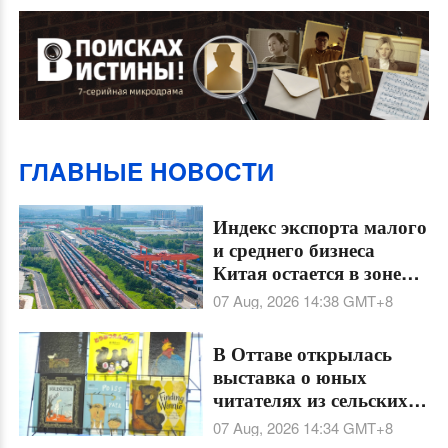
ГЛABHЫE HOBOCTИ
Индекс экспорта малого
и среднего бизнеса
Китая остается в зоне
роста 27 месяцев подряд
07 Aug, 2026 14:38
GMT+8
В Оттаве открылась
выставка о юных
читателях из сельских
районов Китая
07 Aug, 2026 14:34
GMT+8