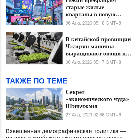
старые жилые
кварталы в новую
точку притяжения
06 Aug, 2026 05:18
GMT+8
В китайской провинции
Чжэцзян машины
выращивают овощи на
умной робо-ферме
06 Aug, 2026 05:17
GMT+8
ТАКЖЕ ПО ТЕМЕ
Секрет
«экономического чуда»
Шэньчжэня
27 Aug, 2020 02:56
GMT+8
Взвешенная демографическая политика —
основа «китайского экономического чуда»