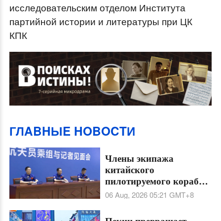
исследовательским отделом Института
партийной истории и литературы при ЦК
КПК
ГЛABHЫE HOBOCTИ
Члены экипажа
китайского
пилотируемого корабля
"Шэньчжоу-21"
06 Aug, 2026 05:21
GMT+8
пообщались с прессой
Пекин превращает