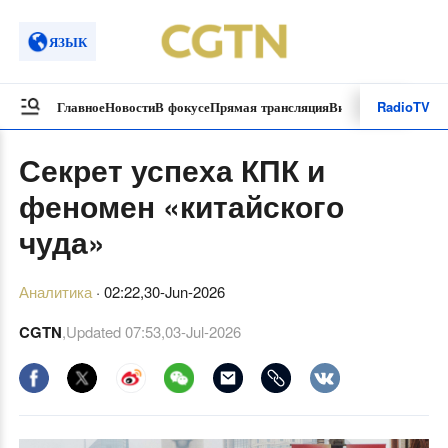
ЯЗЫК
Radio
TV
Главное
Новости
В фокусе
Прямая трансляция
Видеоролики
Спецп
Секрет успеха КПК и
феномен «китайского
чуда»
Аналитика
·
02:22,30-Jun-2026
CGTN
,Updated
07:53,03-Jul-2026