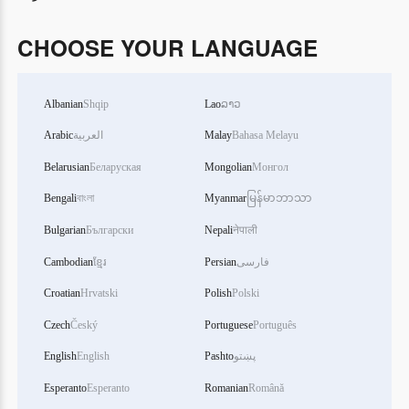
CHOOSE YOUR LANGUAGE
Albanian
Shqip
Lao
ລາວ
Arabic
العربية
Malay
Bahasa Melayu
Belarusian
Беларуская
Mongolian
Монгол
Bengali
বাংলা
Myanmar
မြန်မာဘာသာ
Bulgarian
Български
Nepali
नेपाली
Cambodian
ខ្មែរ
Persian
فارسی
Croatian
Hrvatski
Polish
Polski
Czech
Český
Portuguese
Português
English
English
Pashto
پښتو
Esperanto
Esperanto
Romanian
Română