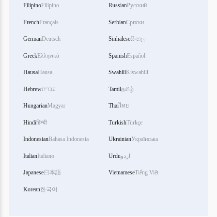
Filipino
Filipino
Russian
Русский
French
Français
Serbian
Српски
German
Deutsch
Sinhalese
සිංහල
Greek
Ελληνικά
Spanish
Español
Hausa
Hausa
Swahili
Kiswahili
Hebrew
עברית
Tamil
தமிழ்
Hungarian
Magyar
Thai
ไทย
Hindi
हिन्दी
Turkish
Türkçe
Indonesian
Bahasa Indonesia
Ukrainian
Українська
Italian
Italiano
Urdu
اردو
Japanese
日本語
Vietnamese
Tiếng Việt
Korean
한국어