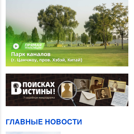
ГЛABHЫE HOBOCTИ