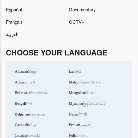
Español
Documentary
Français
CCTV+
العربية
CHOOSE YOUR LANGUAGE
Albanian
Shqip
Lao
ລາວ
Arabic
العربية
Malay
Bahasa Melayu
Belarusian
Беларуская
Mongolian
Монгол
Bengali
বাংলা
Myanmar
မြန်မာဘာသာ
Bulgarian
Български
Nepali
नेपाली
Cambodian
ខ្មែរ
Persian
فارسی
Croatian
Hrvatski
Polish
Polski