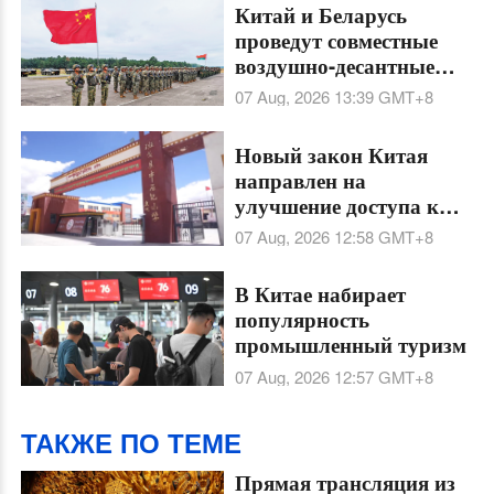
Китай и Беларусь
проведут совместные
воздушно-десантные
тренировки
07 Aug, 2026 13:39
GMT+8
"Шэньин-2026" в Хубэе
Новый закон Китая
направлен на
улучшение доступа к
общественным услугам
07 Aug, 2026 12:58
GMT+8
для всех этнических
групп
В Китае набирает
популярность
промышленный туризм
07 Aug, 2026 12:57
GMT+8
ТАКЖЕ ПО ТЕМЕ
Прямая трансляция из