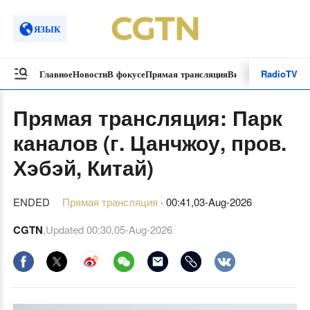
ЯЗЫК
Radio
TV
Главное
Новости
В фокусе
Прямая трансляция
Видеоролики
Спецп
Прямая трансляция: Парк
каналов (г. Цанчжоу, пров.
Хэбэй, Китай)
ENDED
Прямая трансляция
·
00:41,03-Aug-2026
CGTN
,Updated
00:30,05-Aug-2026