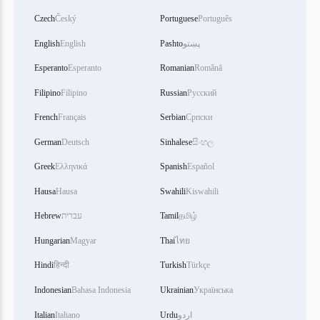
Czech
Český
Portuguese
Português
English
English
Pashto
پښتو
Esperanto
Esperanto
Romanian
Română
Filipino
Filipino
Russian
Русский
French
Français
Serbian
Српски
German
Deutsch
Sinhalese
සිංහල
Greek
Ελληνικά
Spanish
Español
Hausa
Hausa
Swahili
Kiswahili
Hebrew
עברית
Tamil
தமிழ்
Hungarian
Magyar
Thai
ไทย
Hindi
हिन्दी
Turkish
Türkçe
Indonesian
Bahasa Indonesia
Ukrainian
Українська
Italian
Italiano
Urdu
اردو