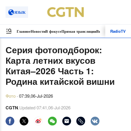
ЯЗЫК
Radio
TV
Главное
Новости
В фокусе
Прямая трансляция
Видеоролики
Спецп
Серия фотоподборок:
Карта летних вкусов
Китая–2026 Часть 1:
Родина китайской вишни
Фото
·
07:39,06-Jul-2026
CGTN
,Updated
07:41,06-Jul-2026