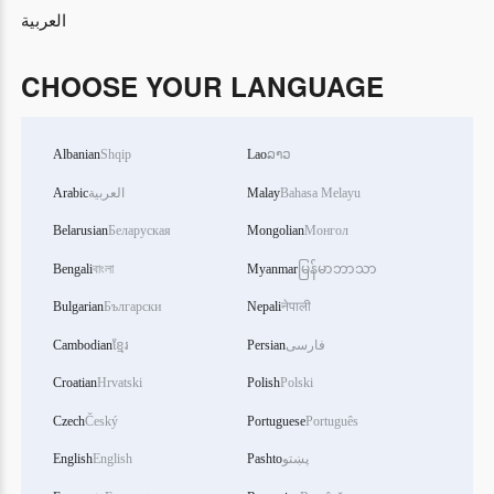
العربية
CHOOSE YOUR LANGUAGE
Albanian
Shqip
Lao
ລາວ
Arabic
العربية
Malay
Bahasa Melayu
Belarusian
Беларуская
Mongolian
Монгол
Bengali
বাংলা
Myanmar
မြန်မာဘာသာ
Bulgarian
Български
Nepali
नेपाली
Cambodian
ខ្មែរ
Persian
فارسی
Croatian
Hrvatski
Polish
Polski
Czech
Český
Portuguese
Português
English
English
Pashto
پښتو