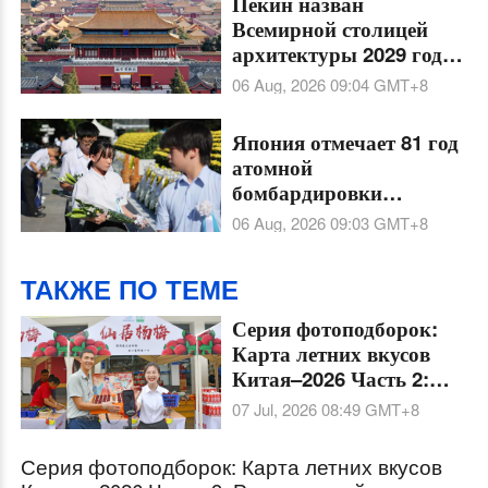
Пекин назван
Всемирной столицей
архитектуры 2029 года
по решению ЮНЕСКО
06 Aug, 2026 09:04
GMT+8
и Международного
союза архитекторов
Япония отмечает 81 год
атомной
бомбардировки
американскими
06 Aug, 2026 09:03
GMT+8
войсками
ТАКЖЕ ПО ТЕМЕ
Серия фотоподборок:
Карта летних вкусов
Китая–2026 Часть 2:
Родина китайской
07 Jul, 2026 08:49
GMT+8
восковницы
Серия фотоподборок: Карта летних вкусов