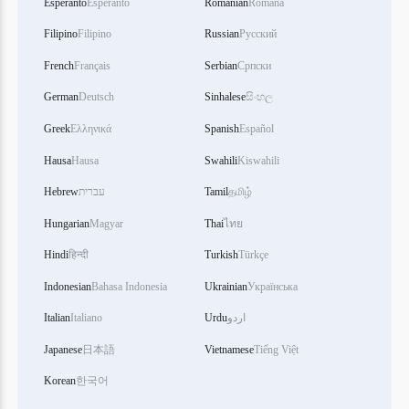
Esperanto
Esperanto
Romanian
Română
Filipino
Filipino
Russian
Русский
French
Français
Serbian
Српски
German
Deutsch
Sinhalese
සිංහල
Greek
Ελληνικά
Spanish
Español
Hausa
Hausa
Swahili
Kiswahili
Hebrew
עברית
Tamil
தமிழ்
Hungarian
Magyar
Thai
ไทย
Hindi
हिन्दी
Turkish
Türkçe
Indonesian
Bahasa Indonesia
Ukrainian
Українська
Italian
Italiano
Urdu
اردو
Japanese
日本語
Vietnamese
Tiếng Việt
Korean
한국어