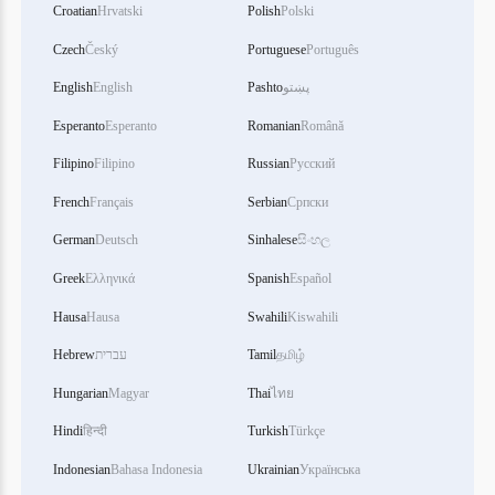
Croatian
Hrvatski
Polish
Polski
Czech
Český
Portuguese
Português
English
English
Pashto
پښتو
Esperanto
Esperanto
Romanian
Română
Filipino
Filipino
Russian
Русский
French
Français
Serbian
Српски
German
Deutsch
Sinhalese
සිංහල
Greek
Ελληνικά
Spanish
Español
Hausa
Hausa
Swahili
Kiswahili
Hebrew
עברית
Tamil
தமிழ்
Hungarian
Magyar
Thai
ไทย
Hindi
हिन्दी
Turkish
Türkçe
Indonesian
Bahasa Indonesia
Ukrainian
Українська