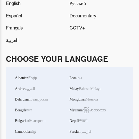
English
Русский
Español
Documentary
Français
CCTV+
العربية
CHOOSE YOUR LANGUAGE
Albanian
Shqip
Lao
ລາວ
Arabic
العربية
Malay
Bahasa Melayu
Belarusian
Беларуская
Mongolian
Монгол
Bengali
বাংলা
Myanmar
မြန်မာဘာသာ
Bulgarian
Български
Nepali
नेपाली
Cambodian
ខ្មែរ
Persian
فارسی