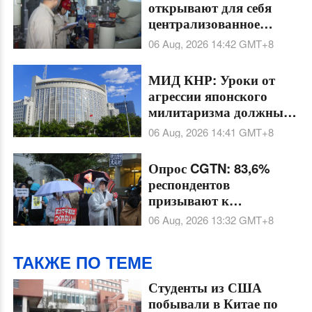
открывают для себя
централизованное
охлаждение в условиях
06 Aug, 2026 14:42
GMT+8
летней жары
МИД КНР: Уроки от
агрессии японского
милитаризма должны
навсегда остаться
06 Aug, 2026 14:41
GMT+8
предостережением
Опрос CGTN: 83,6%
респондентов
призывают к
бдительности в связи с
06 Aug, 2026 13:32
GMT+8
ускоренным военным
развитием Японии под
ТАКЖЕ ПО ТЕМЕ
флагом нового
милитаризма
Студенты из США
побывали в Китае по