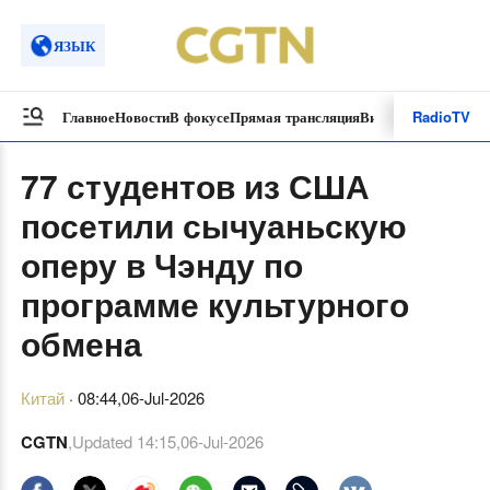
ЯЗЫК
Radio
TV
Главное
Новости
В фокусе
Прямая трансляция
Видеоролики
Спецп
77 студентов из США
посетили сычуаньскую
оперу в Чэнду по
программе культурного
обмена
Китай
·
08:44,06-Jul-2026
CGTN
,Updated
14:15,06-Jul-2026