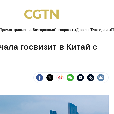
Прямая трансляция
Видеоролики
Спецпроекты
Доккино
Телесериалы
П
ала госвизит в Китай с