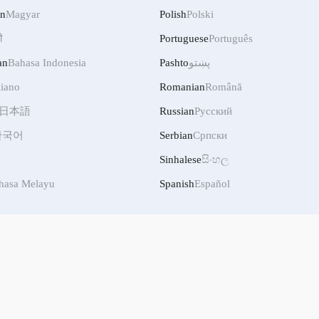
an
Magyar
Polish
Polski
ी
Portuguese
Português
an
Bahasa Indonesia
Pashto
پښتو
liano
Romanian
Română
日本語
Russian
Русский
한국어
Serbian
Српски
Sinhalese
සිංහල
hasa Melayu
Spanish
Español