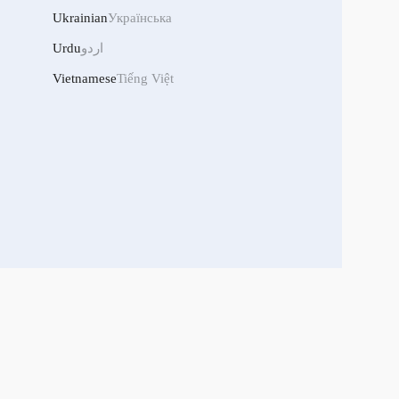
Ukrainian
Українська
Urdu
اردو
Vietnamese
Tiếng Việt