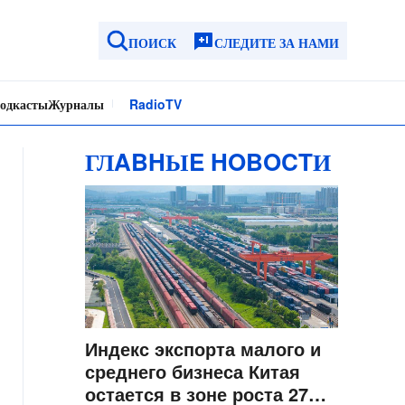
ПОИСК
СЛЕДИТЕ ЗА НАМИ
одкасты
Журналы
Radio
TV
ГЛABHЫE HOBOCTИ
Индекс экспорта малого и
среднего бизнеса Китая
остается в зоне роста 27