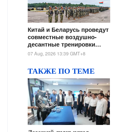
Китай и Беларусь проведут
совместные воздушно-
десантные тренировки
"Шэньин-2026" в Хубэе
07 Aug, 2026 13:39
GMT+8
ТАКЖЕ ПО ТЕМЕ
Лаосский лидер начал