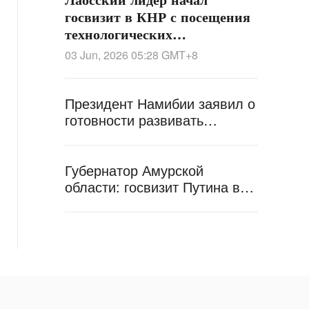
госвизит в КНР с посещения
технологических
предприятий в Ханчжоу
03 Jun, 2026 05:28
GMT+8
Президент Намибии заявил о
готовности развивать
сотрудничество с Китаем в
различных сферах
Губернатор Амурской
области: госвизит Путина в
Китай и его встреча с Си
Цзиньпином имеют
историческое значение