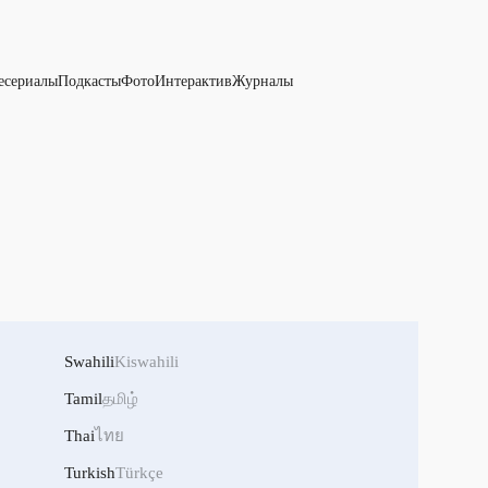
есериалы
Подкасты
Фото
Интерактив
Журналы
Swahili
Kiswahili
Tamil
தமிழ்
Thai
ไทย
Turkish
Türkçe