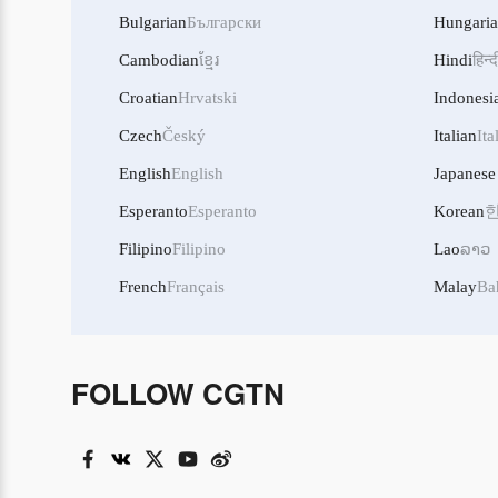
Bulgarian
Български
Hungari
Cambodian
ខ្មែរ
Hindi
हिन्द
Croatian
Hrvatski
Indonesi
Czech
Český
Italian
Ita
English
English
Japanese
Esperanto
Esperanto
Korean
Filipino
Filipino
Lao
ລາວ
French
Français
Malay
Ba
FOLLOW CGTN