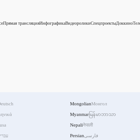
се
Прямая трансляция
Инфографика
Видеоролики
Спецпроекты
Доккино
Тел
eutsch
Mongolian
Монгол
ληνικά
Myanmar
မြန်မာဘာသာ
usa
Nepali
नेपाली
עברי
Persian
فارسی