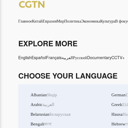
Главное
Китай
Евразия
Мир
Политика
Экономика
Культура
В фоку
EXPLORE MORE
English
Español
Français
العربية
Русский
Documentary
CCTV+
CHOOSE YOUR LANGUAGE
Albanian
Shqip
German
D
Arabic
العربية
Greek
Ελ
Belarusian
Беларуская
Hausa
Ha
Bengali
বাংলা
Hebrew
ת