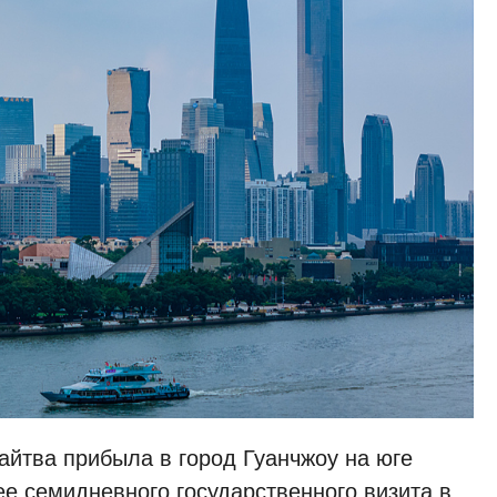
йтва прибыла в город Гуанчжоу на юге
ее семидневного государственного визита в