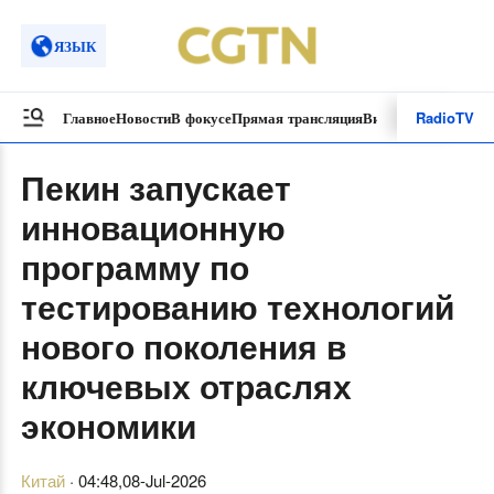
ЯЗЫК
Radio
TV
Главное
Новости
В фокусе
Прямая трансляция
Видеоролики
Спецп
Пекин запускает
инновационную
программу по
тестированию технологий
нового поколения в
ключевых отраслях
экономики
Китай
·
04:48,08-Jul-2026