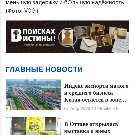
меньшую задержку и бОльшую надёжность.
(Фото: VCG）
ГЛABHЫE HOBOCTИ
Индекс экспорта малого
и среднего бизнеса
Китая остается в зоне
роста 27 месяцев подряд
07 Aug, 2026 14:38
GMT+8
В Оттаве открылась
выставка о юных