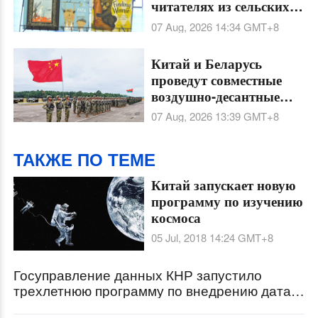
читателях из сельских
районов Китая
07 Aug, 2026 14:34
GMT+8
Китай и Беларусь
проведут совместные
воздушно-десантные
тренировки
07 Aug, 2026 13:39
GMT+8
"Шэньин-2026" в Хубэе
ТАКЖЕ ПО ТЕМЕ
Китай запускает новую
программу по изучению
космоса
05 Jul, 2018 14:24
GMT+8
Госуправление данных КНР запустило
трехлетнюю программу по внедрению дата-
технологий в ключевые сферы экономики