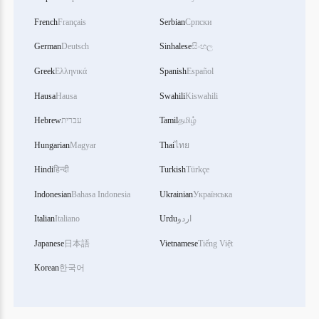
French
Français
Serbian
Српски
German
Deutsch
Sinhalese
සිංහල
Greek
Ελληνικά
Spanish
Español
Hausa
Hausa
Swahili
Kiswahili
Hebrew
עברית
Tamil
தமிழ்
Hungarian
Magyar
Thai
ไทย
Hindi
हिन्दी
Turkish
Türkçe
Indonesian
Bahasa Indonesia
Ukrainian
Українська
Italian
Italiano
Urdu
اردو
Japanese
日本語
Vietnamese
Tiếng Việt
Korean
한국어