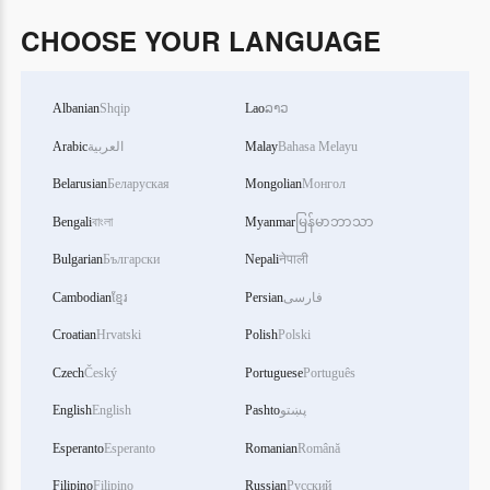
CHOOSE YOUR LANGUAGE
Albanian
Shqip
Lao
ລາວ
Arabic
العربية
Malay
Bahasa Melayu
Belarusian
Беларуская
Mongolian
Монгол
Bengali
বাংলা
Myanmar
မြန်မာဘာသာ
Bulgarian
Български
Nepali
नेपाली
Cambodian
ខ្មែរ
Persian
فارسی
Croatian
Hrvatski
Polish
Polski
Czech
Český
Portuguese
Português
English
English
Pashto
پښتو
Esperanto
Esperanto
Romanian
Română
Filipino
Filipino
Russian
Русский