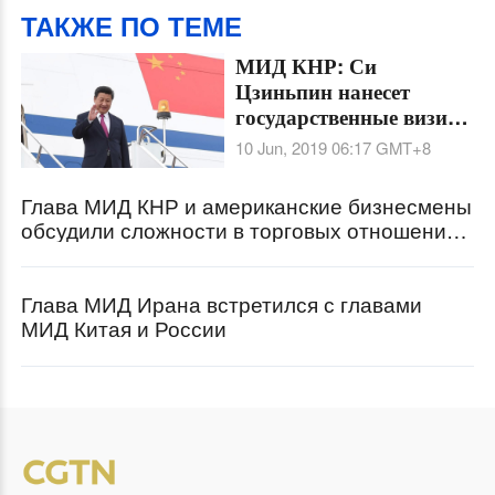
ТАКЖЕ ПО ТЕМЕ
МИД КНР: Си
Цзиньпин нанесет
государственные визиты
в Кыргызстан и
10 Jun, 2019 06:17
GMT+8
Таджикистан
Глава МИД КНР и американские бизнесмены
обсудили сложности в торговых отношениях
Китая и США
Глава МИД Ирана встретился с главами
МИД Китая и России