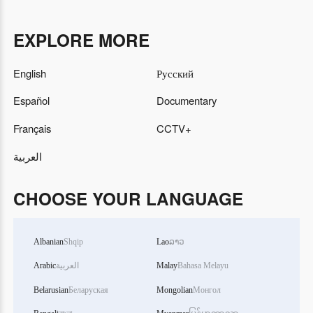
EXPLORE MORE
English
Русский
Español
Documentary
Français
CCTV+
العربية
CHOOSE YOUR LANGUAGE
Albanian
Shqip
Lao
ລາວ
Arabic
العربية
Malay
Bahasa Melayu
Belarusian
Беларуская
Mongolian
Монгол