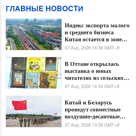
ГЛABHЫE HOBOCTИ
Индекс экспорта малого
и среднего бизнеса
Китая остается в зоне
роста 27 месяцев подряд
07 Aug, 2026 14:38
GMT+8
В Оттаве открылась
выставка о юных
читателях из сельских
районов Китая
07 Aug, 2026 14:34
GMT+8
Китай и Беларусь
проведут совместные
воздушно-десантные
тренировки
07 Aug, 2026 13:39
GMT+8
"Шэньин-2026" в Хубэе