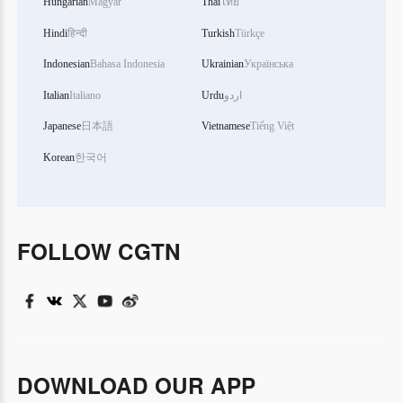
Hungarian
Magyar
Thai
ไทย
Hindi
हिन्दी
Turkish
Türkçe
Indonesian
Bahasa Indonesia
Ukrainian
Українська
Italian
Italiano
Urdu
اردو
Japanese
日本語
Vietnamese
Tiếng Việt
Korean
한국어
FOLLOW CGTN
DOWNLOAD OUR APP