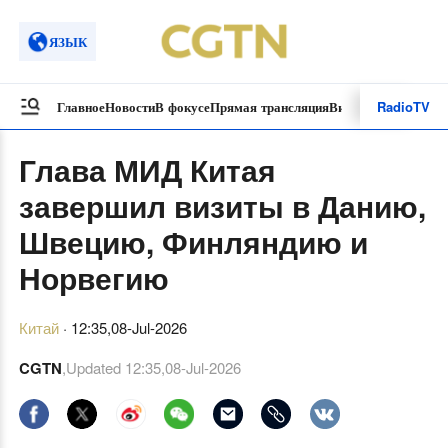
ЯЗЫК
Radio
TV
Главное
Новости
В фокусе
Прямая трансляция
Видеоролики
Спецп
Глава МИД Китая
завершил визиты в Данию,
Швецию, Финляндию и
Норвегию
Китай
·
12:35,08-Jul-2026
CGTN
,Updated
12:35,08-Jul-2026