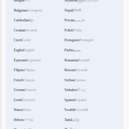
Bengali
বাংলা
Myanmar
မြန်မာဘာသာ
Bulgarian
Български
Nepali
नेपाली
Cambodian
ខ្មែរ
Persian
فارسی
Croatian
Hrvatski
Polish
Polski
Czech
Český
Portuguese
Português
English
English
Pashto
پښتو
Esperanto
Esperanto
Romanian
Română
Filipino
Filipino
Russian
Русский
French
Français
Serbian
Српски
German
Deutsch
Sinhalese
සිංහල
Greek
Ελληνικά
Spanish
Español
Hausa
Hausa
Swahili
Kiswahili
Hebrew
עברית
Tamil
தமிழ்