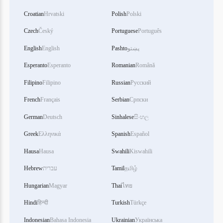
Croatian
Hrvatski
Polish
Polski
Czech
Český
Portuguese
Português
English
English
Pashto
پښتو
Esperanto
Esperanto
Romanian
Română
Filipino
Filipino
Russian
Русский
French
Français
Serbian
Српски
German
Deutsch
Sinhalese
සිංහල
Greek
Ελληνικά
Spanish
Español
Hausa
Hausa
Swahili
Kiswahili
Hebrew
עברית
Tamil
தமிழ்
Hungarian
Magyar
Thai
ไทย
Hindi
हिन्दी
Turkish
Türkçe
Indonesian
Bahasa Indonesia
Ukrainian
Українська