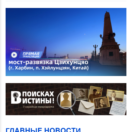
ГЛABHЫE HOBOCTИ