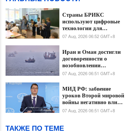
Страны БРИКС
используют цифровые
технологии для
сохранения языков
07 Aug, 2026 06:52
GMT+8
разных народностей
Иран и Оман достигли
договоренности о
возобновлении
судоходства через
07 Aug, 2026 06:51
GMT+8
Ормузский пролив на
60 дней
МИД РФ: забвение
уроков Второй мировой
войны негативно влияет
на глобальную и
07 Aug, 2026 06:51
GMT+8
региональную
безопасность
ТАКЖЕ ПО ТЕМЕ