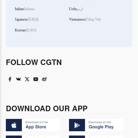
Italian
Italiano
Urdu
اردو
Japanese
日本語
Vietnamese
Tiếng Việt
Korean
한국어
FOLLOW CGTN
DOWNLOAD OUR APP