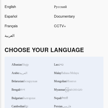
English
Русский
Español
Documentary
Français
CCTV+
العربية
CHOOSE YOUR LANGUAGE
Albanian
Shqip
Lao
ລາວ
Arabic
العربية
Malay
Bahasa Melayu
Belarusian
Беларуская
Mongolian
Монгол
Bengali
বাংলা
Myanmar
မြန်မာဘာသာ
Bulgarian
Български
Nepali
नेपाली
Cambodian
ខ្មែរ
Persian
فارسی