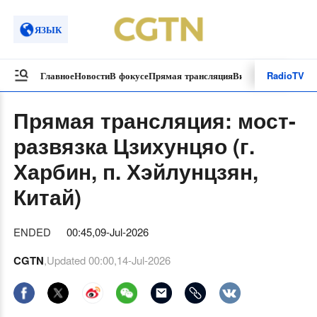
ЯЗЫК
Radio
TV
Главное
Новости
В фокусе
Прямая трансляция
Видеоролики
Спецп
Прямая трансляция: мост-
развязка Цзихунцяо (г.
Харбин, п. Хэйлунцзян,
Китай)
ENDED
00:45,09-Jul-2026
CGTN
,Updated
00:00,14-Jul-2026