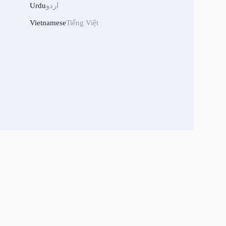
Urdu
اردو
Vietnamese
Tiếng Việt