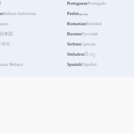
ी
Portuguese
Português
an
Bahasa Indonesia
Pashto
پښتو
liano
Romanian
Română
日本語
Russian
Русский
한국어
Serbian
Српски
Sinhalese
සිංහල
hasa Melayu
Spanish
Español