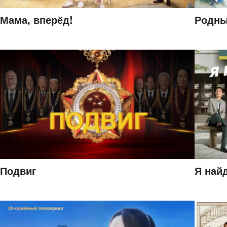
Мама, вперёд!
Родны
Подвиг
Я най