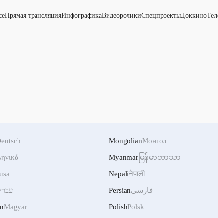
се
Прямая трансляция
Инфографика
Видеоролики
Спецпроекты
Доккино
Тел
eutsch
Mongolian
Монгол
ληνικά
Myanmar
မြန်မာဘာသာ
usa
Nepali
नेपाली
עברי
Persian
فارسی
an
Magyar
Polish
Polski