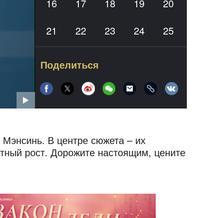
16
17
18
19
20
21
22
23
24
25
26
27
28
29
30
Поделиться
31
32
33
34
35
36
37
38
39
40
 Мэнсинь. В центре сюжета – их
тный рост. Дорожите настоящим, цените