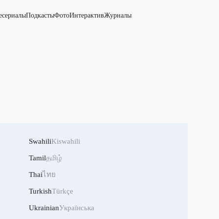
есериалы
Подкасты
Фото
Интерактив
Журналы
Swahili
Kiswahili
Tamil
தமிழ்
Thai
ไทย
Turkish
Türkçe
Ukrainian
Українська