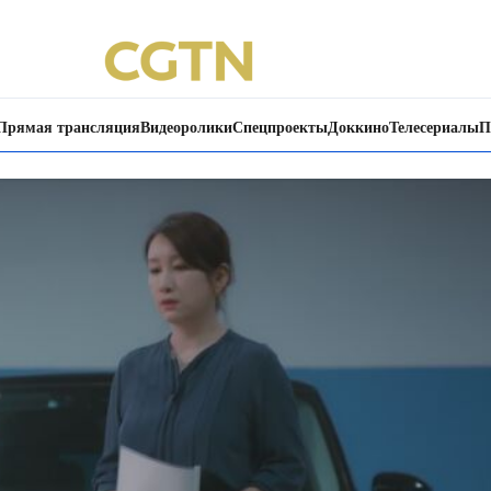
Прямая трансляция
Видеоролики
Спецпроекты
Доккино
Телесериалы
П