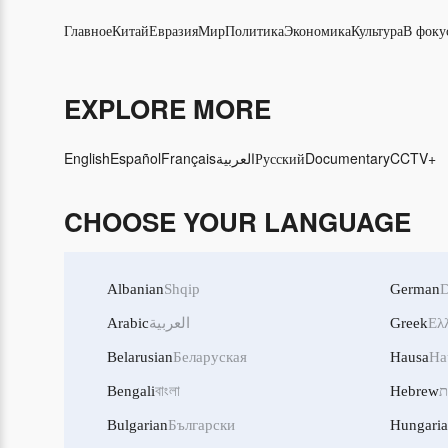
Главное
Китай
Евразия
Мир
Политика
Экономика
Культура
В фоку
EXPLORE MORE
English
Español
Français
العربية
Русский
Documentary
CCTV+
CHOOSE YOUR LANGUAGE
Albanian
Shqip
German
D
Arabic
العربية
Greek
Ελ
Belarusian
Беларуская
Hausa
Ha
Bengali
বাংলা
Hebrew
ת
Bulgarian
Български
Hungari