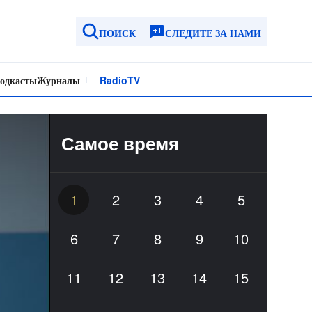
ПОИСК
СЛЕДИТЕ ЗА НАМИ
одкасты
Журналы
Radio
TV
Самое время
1
2
3
4
5
6
7
8
9
10
11
12
13
14
15