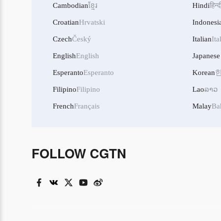
Cambodian
ខ្មែរ
Hindi
हिन्द
Croatian
Hrvatski
Indonesi
Czech
Český
Italian
Ita
English
English
Japanese
Esperanto
Esperanto
Korean
Filipino
Filipino
Lao
ລາວ
French
Français
Malay
Ba
FOLLOW CGTN