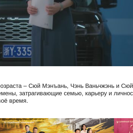
возраста – Сюй Мэнъань, Чэнь Ваньчжэнь и Сюй
мены, затрагивающие семью, карьеру и личнос
воё время.