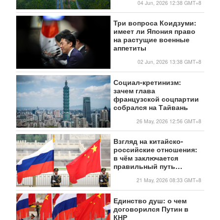
04 Jun, 2026 12:38 GMT+8
Три вопроса Коидзуми:
имеет ли Япония право
на растущие военные
аппетиты
02 Jun, 2026 13:38 GMT+8
Социал-кретинизм:
зачем глава
французской соцпартии
собрался на Тайвань
26 May, 2026 12:56 GMT+8
Взгляд на китайско-
российские отношения:
в чём заключается
правильный путь
взаимодействия между
21 May, 2026 08:33 GMT+8
крупными державами
Единство душ: о чем
договорился Путин в
КНР